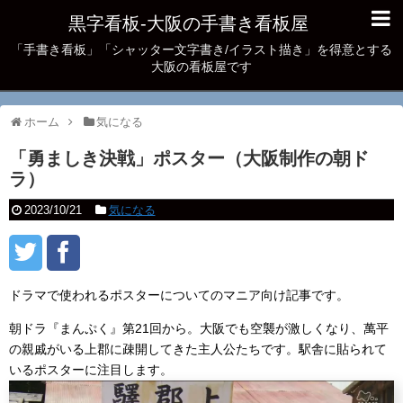
黒字看板‐大阪の手書き看板屋
「手書き看板」「シャッター文字書き/イラスト描き」を得意とする
大阪の看板屋です
ホーム
気になる
「勇ましき決戦」ポスター（大阪制作の朝ド
ラ）
2023/10/21
気になる
ドラマで使われるポスターについてのマニア向け記事です。
朝ドラ『まんぷく』第21回から。大阪でも空襲が激しくなり、萬平
の親戚がいる上郡に疎開してきた主人公たちです。駅舎に貼られて
いるポスターに注目します。