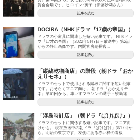
賀会会場です。ヒロイン･寅子（伊藤沙莉さん）...
記事を読む
DOCIRA（NHKドラマ『17歳の帝国』）
ドラマの小道具に関連した短い記事です。 NHKドラ
マ『17才の帝国』（2022年5月7日～放送中）第2話
からの静止画像です。内閣官房副長官...
記事を読む
「縦縞乾物商店」の階段（朝ドラ『おか
えりモネ』）
ドラマのセットで使用される階段に関する短い記事
です。おそらくマニア向け。 朝ドラ『おかえりモ
ネ』第61回から。車いすマラソンの選手・鮫島祐...
記事を読む
「浮島時計店」（朝ドラ『ばけばけ』）
ドラマのセットに関係する短い記事です。マニア向
けかも。 現在放送中の朝ドラ『ばけばけ』第17回か
ら。明治の東京です。左側にある赤い枠の看板...