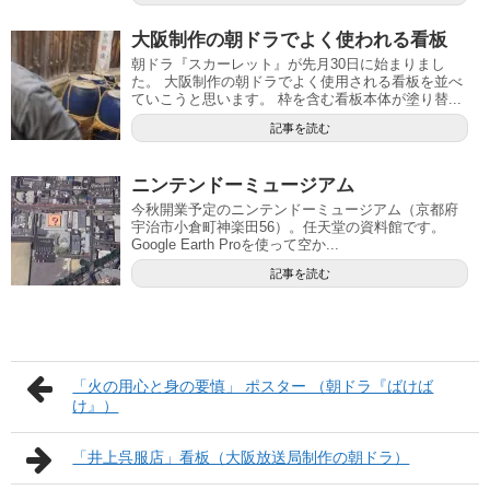
大阪制作の朝ドラでよく使われる看板
朝ドラ『スカーレット』が先月30日に始まりまし
た。 大阪制作の朝ドラでよく使用される看板を並べ
ていこうと思います。 枠を含む看板本体が塗り替...
記事を読む
ニンテンドーミュージアム
今秋開業予定のニンテンドーミュージアム（京都府
宇治市小倉町神楽田56）。任天堂の資料館です。
Google Earth Proを使って空か...
記事を読む
「火の用心と身の要慎」 ポスター （朝ドラ『ばけば
け』）
「井上呉服店」看板（大阪放送局制作の朝ドラ）