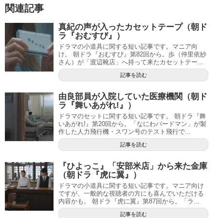
関連記事
真紀の声が入ったカセットテープ（朝ド
ラ『おむすび』）
ドラマの小道具に関する短い記事です。マニア向
け。 朝ドラ『おむすび』第82回から。歩（仲里依紗
さん）が「渡辺靴店」へ持って来たカセットテー...
記事を読む
由良部員が入院していた医療機関（朝ド
ラ『舞いあがれ!』）
ドラマのセットに関する短い記事です。 朝ドラ『舞
いあがれ!』第20回から。「なにわバードマン」が製
作した人力飛行機・スワン号のテスト飛行で...
記事を読む
『ひよっこ』「安部米店」から来た金庫
（朝ドラ『虎に翼』）
ドラマの小道具に関する短い記事です。マニア向け
ですが、一般的な視聴者の方にも喜んでいただける
内容かも。 朝ドラ『虎に翼』第87回から。「ラ...
記事を読む