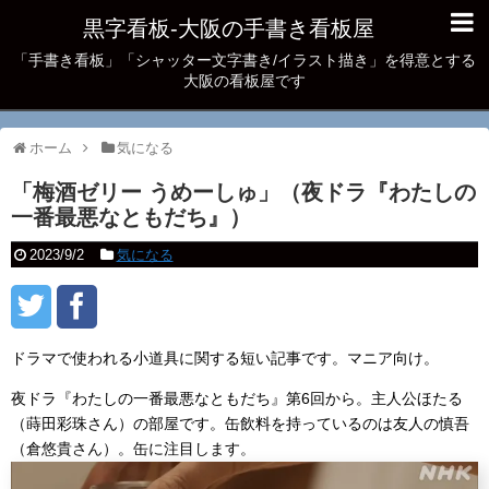
黒字看板‐大阪の手書き看板屋
「手書き看板」「シャッター文字書き/イラスト描き」を得意とする
大阪の看板屋です
ホーム
気になる
「梅酒ゼリー うめーしゅ」（夜ドラ『わたしの
一番最悪なともだち』）
2023/9/2
気になる
ドラマで使われる小道具に関する短い記事です。マニア向け。
夜ドラ『わたしの一番最悪なともだち』第6回から。主人公ほたる
（蒔田彩珠さん）の部屋です。缶飲料を持っているのは友人の慎吾
（倉悠貴さん）。缶に注目します。