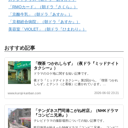
「RMOカード」（朝ドラ『さくら』）
「京酪牛乳」（朝ドラ『あすか』）
「京都総合病院」（朝ドラ『あすか』）
美容室「VIOLET」（朝ドラ『ひまわり』）
おすすめ記事
「喫茶 つかれしらず」（夜ドラ『ミッドナイト
タクシー』）
ドラマのロケ地に関する短い記事です。
夜ドラ『ミッドナイトタクシー』第2回から。「喫茶 つかれ
しらず」とテント（と看板）に書かれています。…
2026-06-02 23:21
www.kuroji-kanban.com
「テンダネス門司港こがね村店」（NHKドラマ
『コンビニ兄弟』）
テレビドラマの撮影場所についての短い記事です。
昨日放送が始まったNHKドラマ『コンビニ兄弟』。コンビニ