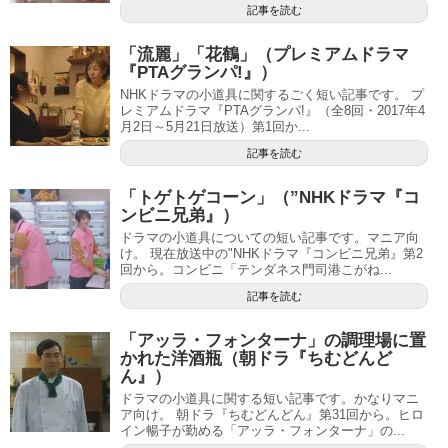
記事を読む
「流麗」「花鶴」（プレミアムドラマ
『PTAグランパ!』）
NHKドラマの小道具に関するごく短い記事です。 プ
レミアムドラマ『PTAグランパ!』（全8回・2017年4
月2日～5月21日放送）第1回か...
記事を読む
「トゲトゲコーン」（”NHKドラマ『コ
ンビニ兄弟』）
ドラマの小道具についての短い記事です。マニア向
け。 現在放送中の"NHKドラマ『コンビニ兄弟』第2
回から。コンビニ「テンダネス門司港こがね...
記事を読む
「アッラ・フォンターナ」の調理場に置
かれた洋酒瓶（朝ドラ『ちむどんど
ん』）
ドラマの小道具に関する短い記事です。かなりマニ
ア向け。 朝ドラ『ちむどんどん』第31回から。ヒロ
イン暢子が勤める「アッラ・フォンターナ」の...