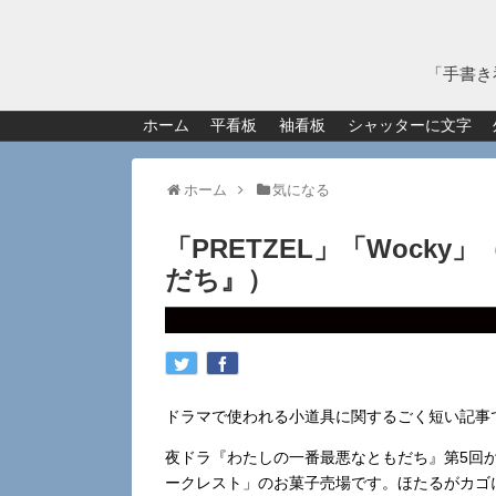
「手書き
ホーム
平看板
袖看板
シャッターに文字
ホーム
気になる
「PRETZEL」「Wock
だち』）
ドラマで使われる小道具に関するごく短い記事
夜ドラ『わたしの一番最悪なともだち』第5回
ークレスト」のお菓子売場です。ほたるがカゴ