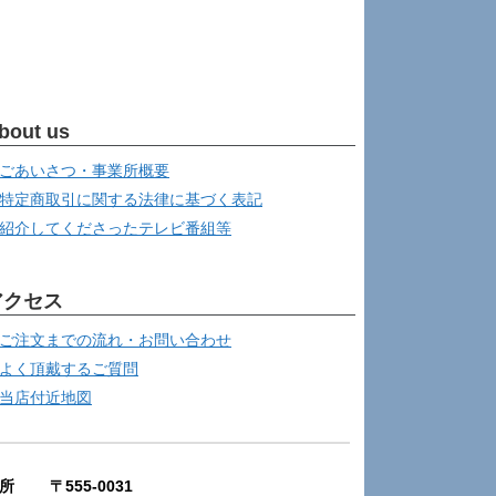
bout us
ごあいさつ・事業所概要
特定商取引に関する法律に基づく表記
紹介してくださったテレビ番組等
アクセス
ご注文までの流れ・お問い合わせ
よく頂戴するご質問
当店付近地図
所 〒555-0031