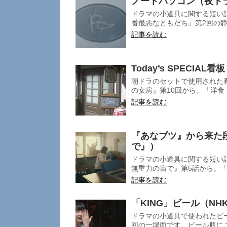
ノートパソコン（夜ド
ドラマの小道具に関する短い
番最悪なともだち』第2回の静
記事を読む
Today’s SPECIA
朝ドラのセットで使用された
の女房』第10回から。「洋食
記事を読む
『あなブツ』から来た
で』）
ドラマの小道具に関する短い
無重力の宙で』第5話から。「
記事を読む
「KING」ビール（NH
ドラマの小道具で使われたビー
回の一場面です。ビール瓶にご