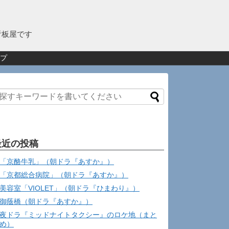
看板屋です
プ
最近の投稿
「京酪牛乳」（朝ドラ『あすか』）
「京都総合病院」（朝ドラ『あすか』）
美容室「VIOLET」（朝ドラ『ひまわり』）
御蔭橋（朝ドラ『あすか』）
夜ドラ『ミッドナイトタクシー』のロケ地（まと
め）