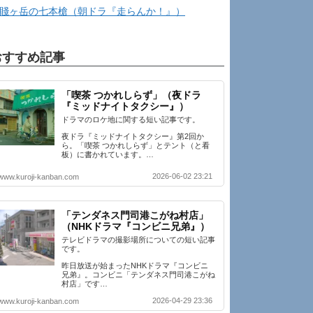
賤ヶ岳の七本槍（朝ドラ『走らんか！』）
おすすめ記事
「喫茶 つかれしらず」（夜ドラ
『ミッドナイトタクシー』）
ドラマのロケ地に関する短い記事です。
夜ドラ『ミッドナイトタクシー』第2回か
ら。「喫茶 つかれしらず」とテント（と看
板）に書かれています。…
2026-06-02 23:21
www.kuroji-kanban.com
「テンダネス門司港こがね村店」
（NHKドラマ『コンビニ兄弟』）
テレビドラマの撮影場所についての短い記事
です。
昨日放送が始まったNHKドラマ『コンビニ
兄弟』。コンビニ「テンダネス門司港こがね
村店」です…
2026-04-29 23:36
www.kuroji-kanban.com