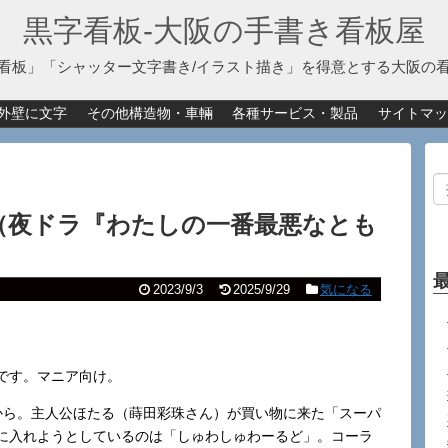
黒字看板‐大阪の手書き看板屋
看板」「シャッター文字書き/イラスト描き」を得意とする大阪の
外壁に文字
その他構造物・車輛
各種サービス・製品
サイトマッ
y」（夜ドラ『わたしの一番最悪なとも
2023/9/3
2025/9/29
気になる
です。マニア向け。
から。主人公ほたる（蒔田彩珠さん）が買い物に来た「スーパ
に入れようとしているのは「しゅわしゅわーるど」。コーラ