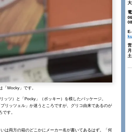
大
電
06
0
E-
k
営
月
土:
は「Wocky」です。
リッツ）と「Pocky」（ポッキー）を模したパッケージ。
「プリッツェル」か迷うところですが、グリコ由来であるのが
ろです。
、あるいは両方の箱のどこかにメーカー名が書いてあるはず。「何