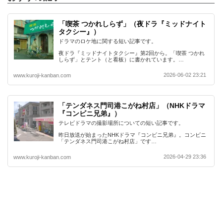
「喫茶 つかれしらず」（夜ドラ『ミッドナイト
タクシー』）
ドラマのロケ地に関する短い記事です。
夜ドラ『ミッドナイトタクシー』第2回から。「喫茶 つかれ
しらず」とテント（と看板）に書かれています。…
2026-06-02 23:21
www.kuroji-kanban.com
「テンダネス門司港こがね村店」（NHKドラマ
『コンビニ兄弟』）
テレビドラマの撮影場所についての短い記事です。
昨日放送が始まったNHKドラマ『コンビニ兄弟』。コンビニ
「テンダネス門司港こがね村店」です…
2026-04-29 23:36
www.kuroji-kanban.com