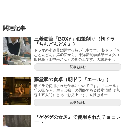
関連記事
三菱鉛筆「BOXY」鉛筆削り（朝ドラ
『ちむどんどん』）
ドラマの小道具に関する短い記事です。 朝ドラ『ち
むどんどん』第40回から。東洋新聞学芸部デスクの
田良島（山中崇さん）の机の上です。大城房子...
記事を読む
藤堂家の食卓（朝ドラ『エール』）
朝ドラで使用された食卓についてです。 『エール』
第53回から。主人公裕一の恩師である藤堂清晴（演:
森山直太朗）とそのお父上です。女性は裕一...
記事を読む
『ゲゲゲの女房』で使用されたチョコレ
ート