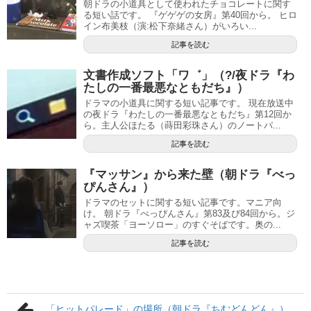
朝ドラの小道具として使われたチョコレートに関す
る短い話です。 『ゲゲゲの女房』第40回から。 ヒロ
イン布美枝（演:松下奈緒さん）がいろい...
記事を読む
文書作成ソフト「ワ゛」（?/夜ドラ『わ
たしの一番最悪なともだち』）
ドラマの小道具に関する短い記事です。 現在放送中
の夜ドラ『わたしの一番最悪なともだち』第12回か
ら。主人公ほたる（蒔田彩珠さん）のノートパ...
記事を読む
『マッサン』から来た壁（朝ドラ『べっ
ぴんさん』）
ドラマのセットに関する短い記事です。マニア向
け。 朝ドラ『べっぴんさん』第83及び84回から。ジ
ャズ喫茶「ヨーソロー」のすぐそばです。奥の...
記事を読む
「ヒットパレード」の場所（朝ドラ『ちむどんどん』）