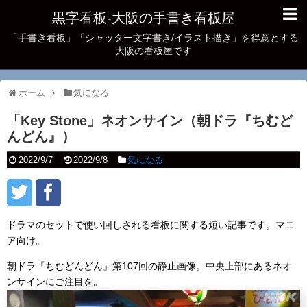
黒字看板‐大阪の手書き看板屋
「手書き看板」「シャッター文字書き/イラスト描き」を得意とする
大阪の看板屋です
ホーム
気になる
「Key Stone」ネオンサイン（朝ドラ『ちむど
んどん』）
2022/9/7
2022/9/8
気になる
ドラマのセットで使い回しされる看板に関する短い記事です。マニ
ア向け。
朝ドラ『ちむどんどん』第107回の静止画像。中央上部にあるネオ
ンサインにご注目を。