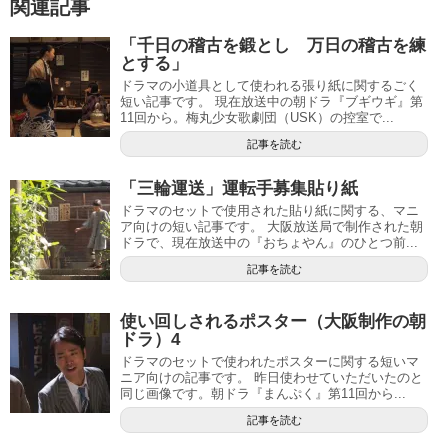
関連記事
「千日の稽古を鍛とし 万日の稽古を練
とする」
ドラマの小道具として使われる張り紙に関するごく
短い記事です。 現在放送中の朝ドラ『ブギウギ』第
11回から。梅丸少女歌劇団（USK）の控室で...
記事を読む
「三輪運送」運転手募集貼り紙
ドラマのセットで使用された貼り紙に関する、マニ
ア向けの短い記事です。 大阪放送局で制作された朝
ドラで、現在放送中の『おちょやん』のひとつ前...
記事を読む
使い回しされるポスター（大阪制作の朝
ドラ）4
ドラマのセットで使われたポスターに関する短いマ
ニア向けの記事です。 昨日使わせていただいたのと
同じ画像です。朝ドラ『まんぷく』第11回から...
記事を読む