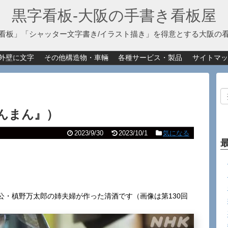
黒字看板‐大阪の手書き看板屋
看板」「シャッター文字書き/イラスト描き」を得意とする大阪の
外壁に文字
その他構造物・車輛
各種サービス・製品
サイトマッ
んまん』）
2023/9/30
2023/10/1
気になる
。
公・槙野万太郎の姉夫婦が作った清酒です（画像は第130回