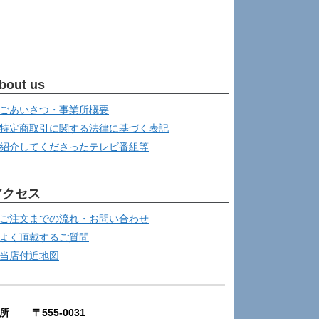
bout us
ごあいさつ・事業所概要
特定商取引に関する法律に基づく表記
紹介してくださったテレビ番組等
アクセス
ご注文までの流れ・お問い合わせ
よく頂戴するご質問
当店付近地図
所 〒555-0031