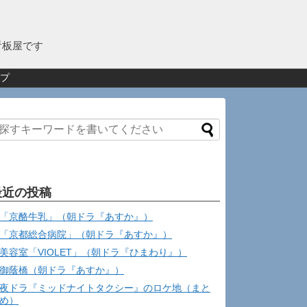
看板屋です
プ
最近の投稿
「京酪牛乳」（朝ドラ『あすか』）
「京都総合病院」（朝ドラ『あすか』）
美容室「VIOLET」（朝ドラ『ひまわり』）
御蔭橋（朝ドラ『あすか』）
夜ドラ『ミッドナイトタクシー』のロケ地（まと
め）