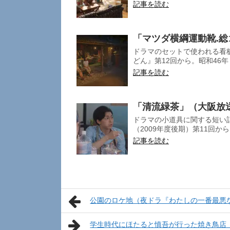
記事を読む
「マツダ横綱運動靴.
ドラマのセットで使われる看
どん』第12回から。昭和46年（
記事を読む
「清流緑茶」（大阪放
ドラマの小道具に関する短い
（2009年度後期）第11回か
記事を読む
公園のロケ地（夜ドラ『わたしの一番最悪
学生時代にほたると慎吾が行った焼き鳥店