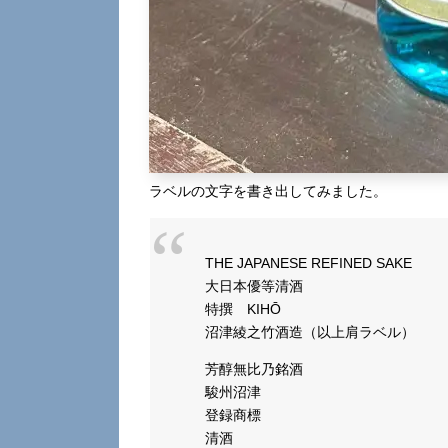
ラベルの文字を書き出してみました。
THE JAPANESE REFINED SAKE
大日本優等清酒
特撰 KIHŌ
沼津綾之竹酒造（以上肩ラベル）
芳醇無比乃銘酒
駿州沼津
登録商標
清酒