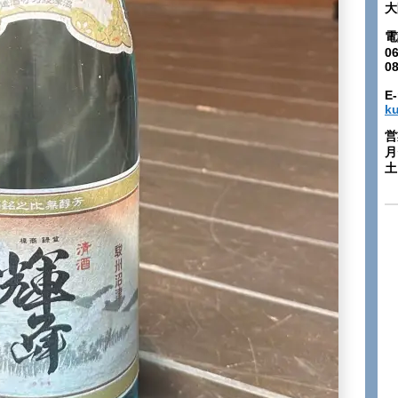
大
電
06
0
E-
k
営
月
土: