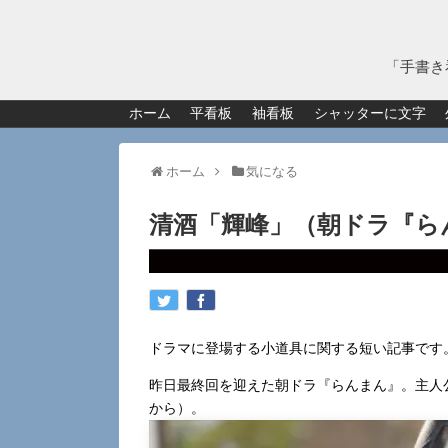
「手書き
ホーム
平看板
袖看板
シャッターに文字
ホーム
気になる
清酒「輝峰」（朝ドラ『ら
ドラマに登場する小道具に関する短い記事です
昨日最終回を迎えた朝ドラ『らんまん』。主人
から）。