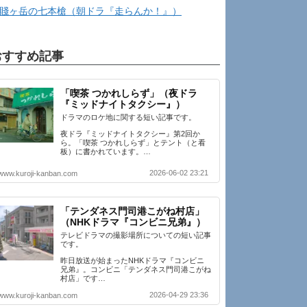
賤ヶ岳の七本槍（朝ドラ『走らんか！』）
おすすめ記事
「喫茶 つかれしらず」（夜ドラ
『ミッドナイトタクシー』）
ドラマのロケ地に関する短い記事です。
夜ドラ『ミッドナイトタクシー』第2回か
ら。「喫茶 つかれしらず」とテント（と看
板）に書かれています。…
2026-06-02 23:21
www.kuroji-kanban.com
「テンダネス門司港こがね村店」
（NHKドラマ『コンビニ兄弟』）
テレビドラマの撮影場所についての短い記事
です。
昨日放送が始まったNHKドラマ『コンビニ
兄弟』。コンビニ「テンダネス門司港こがね
村店」です…
2026-04-29 23:36
www.kuroji-kanban.com