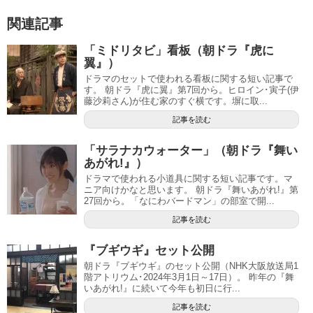
関連記事
「ミドリタビ」看板（朝ドラ『虎に
翼』）
ドラマのセットで使われる看板に関する短い記事で
す。 朝ドラ『虎に翼』第7回から。ヒロイン･寅子(伊
藤沙莉さん)が住む家のすぐ横です。塀に取...
記事を読む
「サラナカウォーター」（朝ドラ『舞い
あがれ!』）
ドラマで使われる小道具に関する短い記事です。マ
ニア向けかなと思います。 朝ドラ『舞いあがれ!』第
27回から。「なにわバードマン」の部室で開...
記事を読む
『ブギウギ』セット公開
朝ドラ『ブギウギ』のセット公開（NHK大阪放送局1
階アトリウム･2024年3月1日～17日）。 昨年の『舞
いあがれ!』に続いて今年も初日に行...
記事を読む