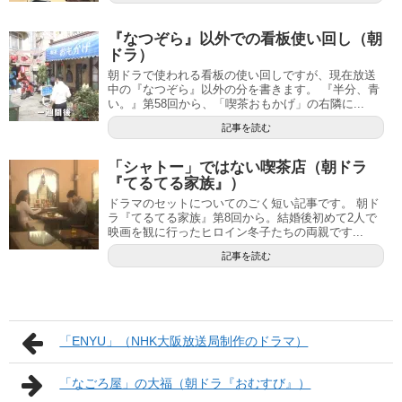
『なつぞら』以外での看板使い回し（朝
ドラ）
朝ドラで使われる看板の使い回しですが、現在放送
中の『なつぞら』以外の分を書きます。 『半分、青
い。』第58回から、「喫茶おもかげ」の右隣に...
記事を読む
「シャトー」ではない喫茶店（朝ドラ
『てるてる家族』）
ドラマのセットについてのごく短い記事です。 朝ド
ラ『てるてる家族』第8回から。結婚後初めて2人で
映画を観に行ったヒロイン冬子たちの両親です...
記事を読む
「ENYU」（NHK大阪放送局制作のドラマ）
「なごろ屋」の大福（朝ドラ『おむすび』）