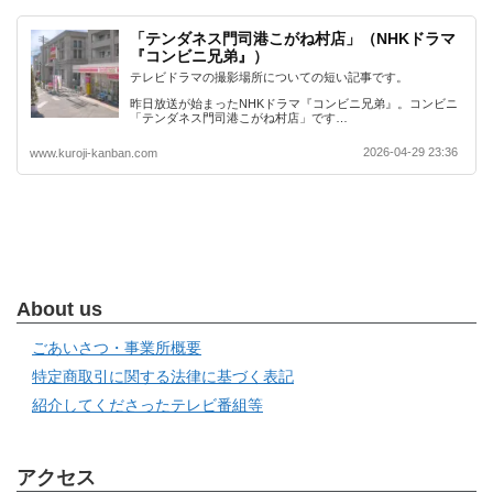
「テンダネス門司港こがね村店」（NHKドラマ
『コンビニ兄弟』）
テレビドラマの撮影場所についての短い記事です。
昨日放送が始まったNHKドラマ『コンビニ兄弟』。コンビニ
「テンダネス門司港こがね村店」です…
2026-04-29 23:36
www.kuroji-kanban.com
About us
ごあいさつ・事業所概要
特定商取引に関する法律に基づく表記
紹介してくださったテレビ番組等
アクセス