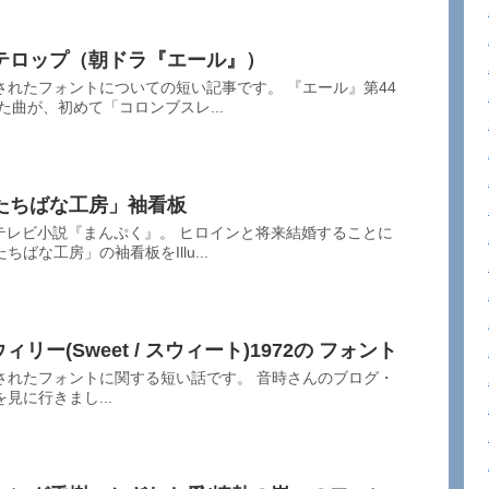
テロップ（朝ドラ『エール』）
れたフォントについての短い記事です。 『エール』第44
た曲が、初めて「コロンブスレ...
たちばな工房」袖看板
テレビ小説『まんぷく』。 ヒロインと将来結婚することに
ばな工房」の袖看板をIllu...
トル・ウィリー(Sweet / スウィート)1972の フォント
されたフォントに関する短い話です。 音時さんのブログ・
icを見に行きまし...