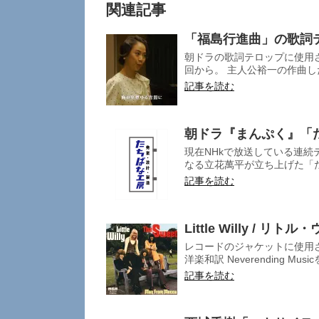
関連記事
「福島行進曲」の歌詞
朝ドラの歌詞テロップに使用さ
回から。 主人公裕一の作曲し
記事を読む
朝ドラ『まんぷく』「
現在NHkで放送している連続
なる立花萬平が立ち上げた「たち
記事を読む
Little Willy / リ
レコードのジャケットに使用
洋楽和訳 Neverending Mus
記事を読む