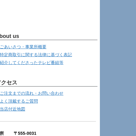
bout us
ごあいさつ・事業所概要
特定商取引に関する法律に基づく表記
紹介してくださったテレビ番組等
アクセス
ご注文までの流れ・お問い合わせ
よく頂戴するご質問
当店付近地図
所 〒555-0031