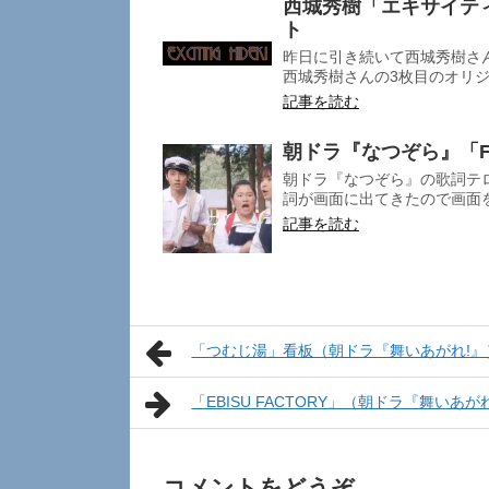
西城秀樹「エキサイテ
ト
昨日に引き続いて西城秀樹さ
西城秀樹さんの3枚目のオリジ
記事を読む
朝ドラ『なつぞら』「
朝ドラ『なつぞら』の歌詞テロ
詞が画面に出てきたので画面を
記事を読む
「つむじ湯」看板（朝ドラ『舞いあがれ!』
「EBISU FACTORY」（朝ドラ『舞いあが
コメントをどうぞ