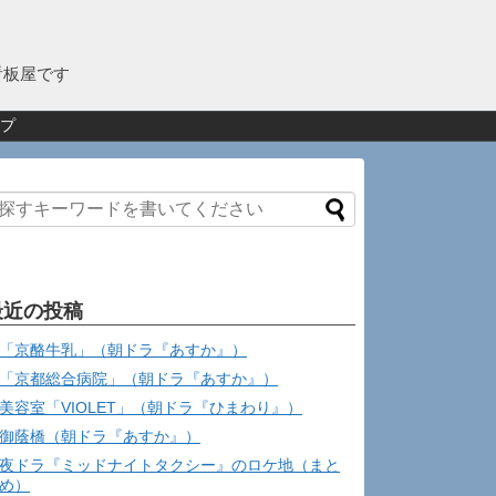
看板屋です
プ
最近の投稿
「京酪牛乳」（朝ドラ『あすか』）
「京都総合病院」（朝ドラ『あすか』）
美容室「VIOLET」（朝ドラ『ひまわり』）
御蔭橋（朝ドラ『あすか』）
夜ドラ『ミッドナイトタクシー』のロケ地（まと
め）