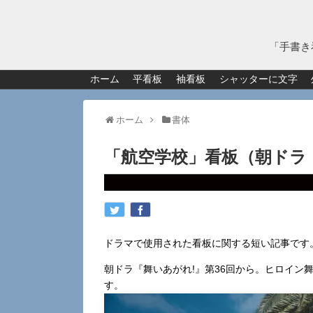
「手書き
ホーム
平看板
袖看板
シャッターに文字
ホーム
書体
「航空学校」看板（朝ドラ
ドラマで使用された看板に関する短い記事です
朝ドラ『舞いあがれ!』第36回から。ヒロイン
す。