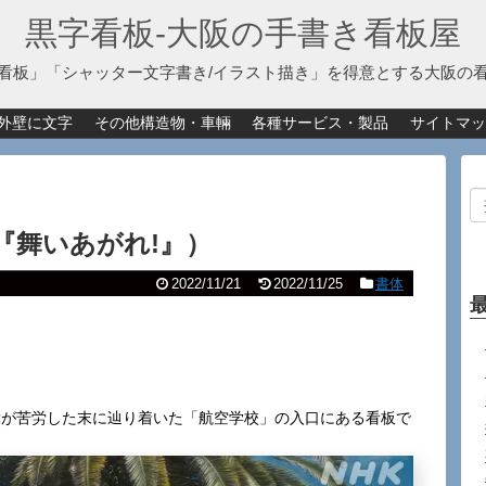
黒字看板‐大阪の手書き看板屋
看板」「シャッター文字書き/イラスト描き」を得意とする大阪の
外壁に文字
その他構造物・車輛
各種サービス・製品
サイトマッ
『舞いあがれ!』）
2022/11/21
2022/11/25
書体
。
舞が苦労した末に辿り着いた「航空学校」の入口にある看板で