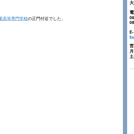
大
電
06
業高等専門学校
の正門付近でした。
0
E-
k
営
月
土: