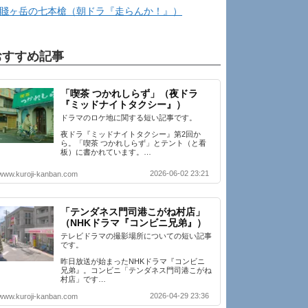
賤ヶ岳の七本槍（朝ドラ『走らんか！』）
おすすめ記事
「喫茶 つかれしらず」（夜ドラ
『ミッドナイトタクシー』）
ドラマのロケ地に関する短い記事です。
夜ドラ『ミッドナイトタクシー』第2回か
ら。「喫茶 つかれしらず」とテント（と看
板）に書かれています。…
2026-06-02 23:21
www.kuroji-kanban.com
「テンダネス門司港こがね村店」
（NHKドラマ『コンビニ兄弟』）
テレビドラマの撮影場所についての短い記事
です。
昨日放送が始まったNHKドラマ『コンビニ
兄弟』。コンビニ「テンダネス門司港こがね
村店」です…
2026-04-29 23:36
www.kuroji-kanban.com