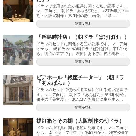
ドラマで使用された小道具に関する短い記事です。
マニア向け。 朝ドラ『あさが来た』（2015年度下半
期・大阪局制作）第78回の静止画像。「晴...
記事を読む
「浮島時計店」（朝ドラ『ばけばけ』）
ドラマのセットに関係する短い記事です。マニア向
けかも。 現在放送中の朝ドラ『ばけばけ』第17回か
ら。明治の東京です。左側にある赤い枠の看板...
記事を読む
ビアホール「銀座チーター」（朝ドラ
『あんぱん』）
ドラマのセットで使われる看板に関する短い記事で
す。マニア向け。 朝ドラ『あんぱん』第43回から。
銀座の「美村屋」へあんぱんを買いに来た主人...
記事を読む
提灯箱とその棚（大阪制作の朝ドラ）
ドラマの小道具に関する短い記事です。マニア向け
かも。 朝ドラ『ブギウギ』第51回から。地方公演で