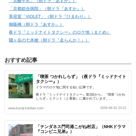
「京酪牛乳」（朝ドラ『あすか』）
「京都総合病院」（朝ドラ『あすか』）
美容室「VIOLET」（朝ドラ『ひまわり』）
御蔭橋（朝ドラ『あすか』）
夜ドラ『ミッドナイトタクシー』のロケ地（まとめ）
賤ヶ岳の七本槍（朝ドラ『走らんか！』）
おすすめ記事
「喫茶 つかれしらず」（夜ドラ『ミッドナイト
タクシー』）
ドラマのロケ地に関する短い記事です。
夜ドラ『ミッドナイトタクシー』第2回から。「喫茶 つかれ
しらず」とテント（と看板）に書かれています。…
2026-06-02 23:21
www.kuroji-kanban.com
「テンダネス門司港こがね村店」（NHKドラマ
『コンビニ兄弟』）