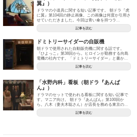
翼』）
ドラマの小道具に関する短い記事です。 朝ドラ『虎
に翼』第104回の静止画像。この画像は何度か引用さ
せていただきました。今回は青い傘を持つラ...
記事を読む
ドミトリーサイダーの自販機
朝ドラで使用された自動販売機に関する話です。
『ひよっこ』第38回から。ヒロインが勤務する向島
電機の社内です。「ドミトリーサイダー」と書か...
記事を読む
「水野内科」看板（朝ドラ『あんぱ
ん』）
ドラマのセットで使われる看板に関する短い記事で
す。マニア向け。 朝ドラ『あんぱん』第100回か
ら。八木（妻夫木聡さん）が店長を務める東京の...
記事を読む