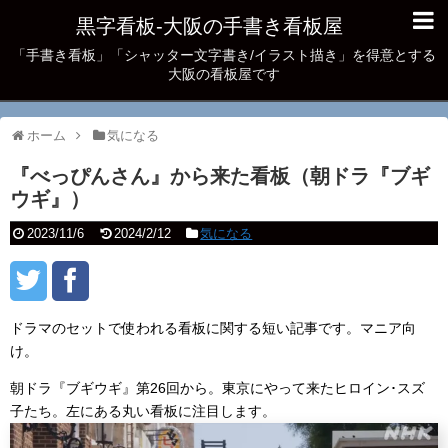
黒字看板‐大阪の手書き看板屋
「手書き看板」「シャッター文字書き/イラスト描き」を得意とする
大阪の看板屋です
ホーム
気になる
『べっぴんさん』から来た看板（朝ドラ『ブギ
ウギ』）
2023/11/6
2024/2/12
気になる
ドラマのセットで使われる看板に関する短い記事です。マニア向
け。
朝ドラ『ブギウギ』第26回から。東京にやって来たヒロイン･スズ
子たち。左にある丸い看板に注目します。