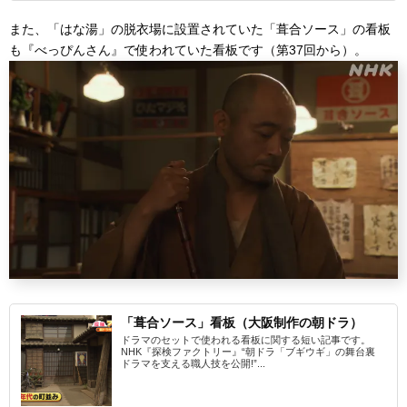
また、「はな湯」の脱衣場に設置されていた「葺合ソース」の看板
も『べっぴんさん』で使われていた看板です（第37回から）。
「葺合ソース」看板（大阪制作の朝ドラ）
ドラマのセットで使われる看板に関する短い記事です。
NHK『探検ファクトリー』“朝ドラ「ブギウギ」の舞台裏
ドラマを支える職人技を公開!”...