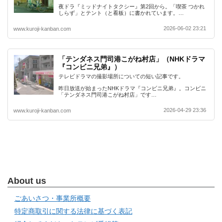
夜ドラ『ミッドナイトタクシー』第2回から。「喫茶 つかれ
しらず」とテント（と看板）に書かれています。…
2026-06-02 23:21
www.kuroji-kanban.com
「テンダネス門司港こがね村店」（NHKドラマ
『コンビニ兄弟』）
テレビドラマの撮影場所についての短い記事です。
昨日放送が始まったNHKドラマ『コンビニ兄弟』。コンビニ
「テンダネス門司港こがね村店」です…
2026-04-29 23:36
www.kuroji-kanban.com
About us
ごあいさつ・事業所概要
特定商取引に関する法律に基づく表記