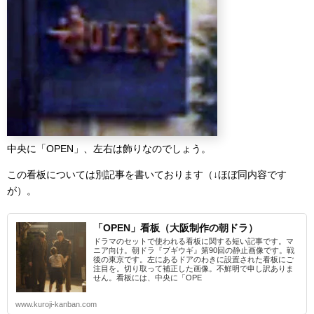
中央に「OPEN」、左右は飾りなのでしょう。
この看板については別記事を書いております（↓ほぼ同内容です
が）。
「OPEN」看板（大阪制作の朝ドラ）
ドラマのセットで使われる看板に関する短い記事です。マ
ニア向け。朝ドラ『ブギウギ』第90回の静止画像です。戦
後の東京です。左にあるドアのわきに設置された看板にご
注目を。切り取って補正した画像。不鮮明で申し訳ありま
せん。看板には、中央に「OPE
www.kuroji-kanban.com