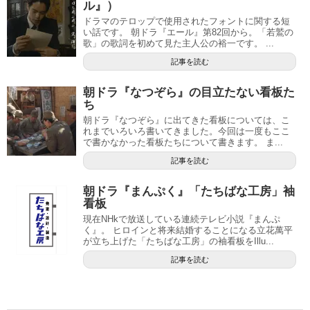
ル』）
ドラマのテロップで使用されたフォントに関する短
い話です。 朝ドラ『エール』第82回から。「若鷲の
歌」の歌詞を初めて見た主人公の裕一です。 ...
記事を読む
朝ドラ『なつぞら』の目立たない看板た
ち
朝ドラ『なつぞら』に出てきた看板については、こ
れまでいろいろ書いてきました。今回は一度もここ
で書かなかった看板たちについて書きます。 ま...
記事を読む
朝ドラ『まんぷく』「たちばな工房」袖
看板
現在NHkで放送している連続テレビ小説『まんぷ
く』。 ヒロインと将来結婚することになる立花萬平
が立ち上げた「たちばな工房」の袖看板をIllu...
記事を読む