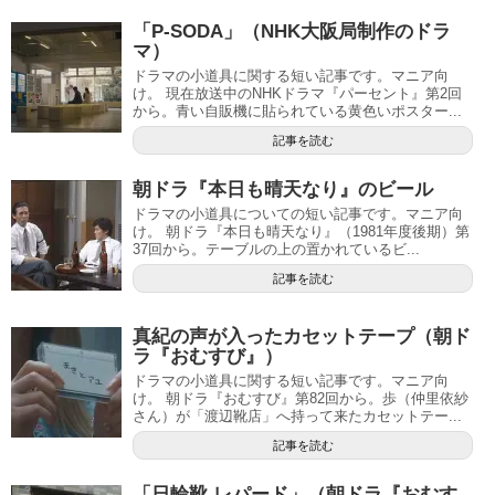
「P-SODA」（NHK大阪局制作のドラ
マ）
ドラマの小道具に関する短い記事です。マニア向
け。 現在放送中のNHKドラマ『パーセント』第2回
から。青い自販機に貼られている黄色いポスター...
記事を読む
朝ドラ『本日も晴天なり』のビール
ドラマの小道具についての短い記事です。マニア向
け。 朝ドラ『本日も晴天なり』（1981年度後期）第
37回から。テーブルの上の置かれているビ...
記事を読む
真紀の声が入ったカセットテープ（朝ド
ラ『おむすび』）
ドラマの小道具に関する短い記事です。マニア向
け。 朝ドラ『おむすび』第82回から。歩（仲里依紗
さん）が「渡辺靴店」へ持って来たカセットテー...
記事を読む
「日輪靴 レパード」（朝ドラ『おむす