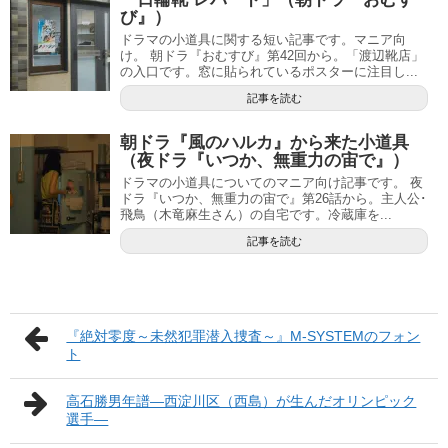
び』）
ドラマの小道具に関する短い記事です。マニア向
け。 朝ドラ『おむすび』第42回から。「渡辺靴店」
の入口です。窓に貼られているポスターに注目し...
記事を読む
朝ドラ『風のハルカ』から来た小道具
（夜ドラ『いつか、無重力の宙で』）
ドラマの小道具についてのマニア向け記事です。 夜
ドラ『いつか、無重力の宙で』第26話から。主人公･
飛鳥（木竜麻生さん）の自宅です。冷蔵庫を...
記事を読む
『絶対零度～未然犯罪潜入捜査～』M-SYSTEMのフォン
ト
高石勝男年譜―西淀川区（西島）が生んだオリンピック
選手―