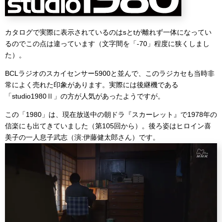
カタログで実際に表示されているのはsとtが離れず一体になってい
るのでこの点は違っています（文字間を「-70」程度に狭くしまし
た）。
BCLラジオのスカイセンサー5900と並んで、このラジカセも当時非
常によく売れた印象があります。実際には後継機である
「studio1980Ⅱ」の方が人気があったようですが。
この「1980」は、現在放送中の朝ドラ『スカーレット』で1978年の
信楽にも出てきていました（第105回から）。後ろ姿はヒロイン喜
美子の一人息子武志（演:伊藤健太郎さん）です。