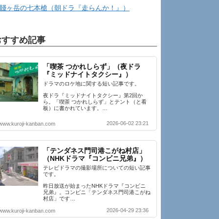
賤ヶ岳の七本槍（朝ドラ『走らんか！』）
おすすめ記事
「喫茶 つかれしらず」（夜ドラ
『ミッドナイトタクシー』）
ドラマのロケ地に関する短い記事です。
夜ドラ『ミッドナイトタクシー』第2回か
ら。「喫茶 つかれしらず」とテント（と看
板）に書かれています。…
2026-06-02 23:21
www.kuroji-kanban.com
「テンダネス門司港こがね村店」
（NHKドラマ『コンビニ兄弟』）
テレビドラマの撮影場所についての短い記事
です。
昨日放送が始まったNHKドラマ『コンビニ
兄弟』。コンビニ「テンダネス門司港こがね
村店」です…
2026-04-29 23:36
www.kuroji-kanban.com