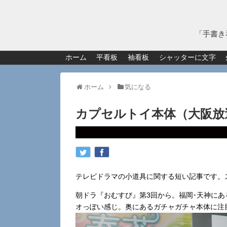
「手書き
ホーム
平看板
袖看板
シャッターに文字
ホーム
気になる
カプセルトイ本体（大阪放
テレビドラマの小道具に関する短い記事です。
朝ドラ『おむすび』第3回から。福岡･天神に
オっぽい感じ。奥にあるガチャガチャ本体に注