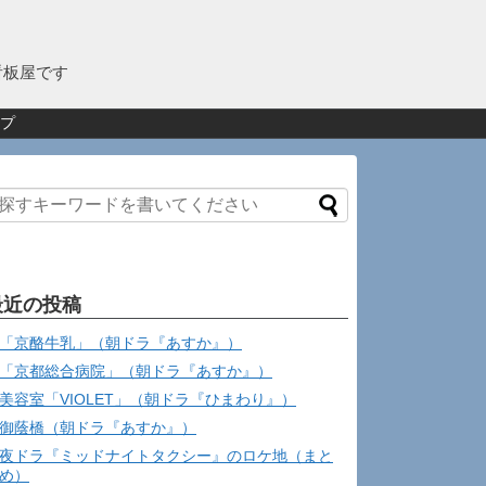
看板屋です
プ
最近の投稿
「京酪牛乳」（朝ドラ『あすか』）
「京都総合病院」（朝ドラ『あすか』）
美容室「VIOLET」（朝ドラ『ひまわり』）
御蔭橋（朝ドラ『あすか』）
夜ドラ『ミッドナイトタクシー』のロケ地（まと
め）