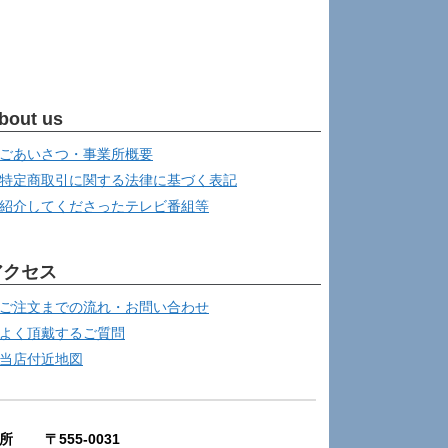
bout us
ごあいさつ・事業所概要
特定商取引に関する法律に基づく表記
紹介してくださったテレビ番組等
アクセス
ご注文までの流れ・お問い合わせ
よく頂戴するご質問
当店付近地図
所 〒555-0031