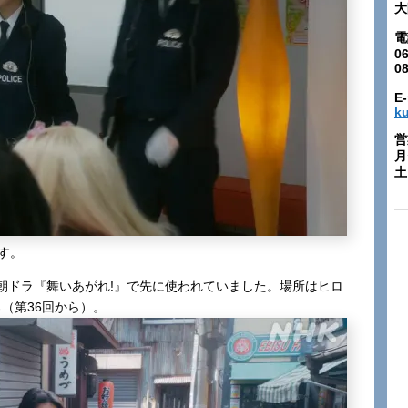
大
電
06
0
E-
k
営
月
土:
す。
朝ドラ『舞いあがれ!』で先に使われていました。場所はヒロ
（第36回から）。