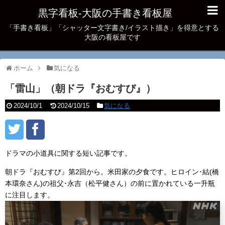
黒字看板‐大阪の手書き看板屋
「手書き看板」「シャッター文字書き/イラスト描き」を得意とする
大阪の看板屋です
ホーム
気になる
「雷山」（朝ドラ『おむすび』）
2024/10/1
2024/10/15
気になる
ドラマの小道具に関する短い記事です。
朝ドラ『おむすび』第2回から。米田家の夕食です。ヒロイン･結(橋
本環奈さん)の祖父･永吉（松平健さん）の前に置かれている一升瓶
に注目します。