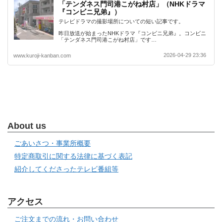
「テンダネス門司港こがね村店」（NHKドラマ
『コンビニ兄弟』）
テレビドラマの撮影場所についての短い記事です。
昨日放送が始まったNHKドラマ『コンビニ兄弟』。コンビニ
「テンダネス門司港こがね村店」です…
2026-04-29 23:36
www.kuroji-kanban.com
About us
ごあいさつ・事業所概要
特定商取引に関する法律に基づく表記
紹介してくださったテレビ番組等
アクセス
ご注文までの流れ・お問い合わせ