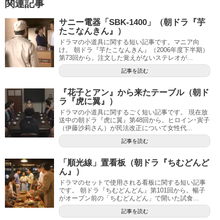
関連記事
サニー電器「SBK-1400」（朝ドラ『芋
たこなんきん』）
ドラマの小道具に関する短い記事です。マニア向
け。 朝ドラ『芋たこなんきん』（2006年度下半期）
第73回から。注文した覚えがないステレオが...
記事を読む
『花子とアン』から来たテーブル（朝ド
ラ『虎に翼』）
ドラマの小道具に関するごく短い記事です。 現在放
送中の朝ドラ『虎に翼』第48回から。ヒロイン･寅子
（伊藤沙莉さん）が民法改正について女性代...
記事を読む
「順光線」置看板（朝ドラ『ちむどんど
ん』）
ドラマのセットで使用される看板に関する短い記事
です。 朝ドラ『ちむどんどん』第101回から。暢子
がオープン前の「ちむどんどん」で開いた試食...
記事を読む