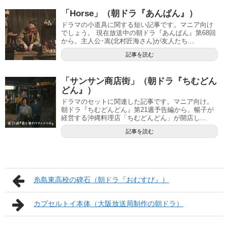
「Horse」（朝ドラ『あんぱん』）
ドラマの小道具に関する短い記事です。マニア向け
でしょう。 現在放送中の朝ドラ『あんぱん』第68回
から。主人公･嵩(北村匠海さん)が友人たち...
記事を読む
「サンサン商店街」（朝ドラ『ちむどん
どん』）
ドラマのセットに関連した記事です。マニア向け。
朝ドラ『ちむどんどん』第21週予告編から。暢子が
経営する沖縄料理店「ちむどんどん」が開店し...
記事を読む
糸島東高校の碑石（朝ドラ『おむすび』）
カプセルトイ本体（大阪放送局制作の朝ドラ）