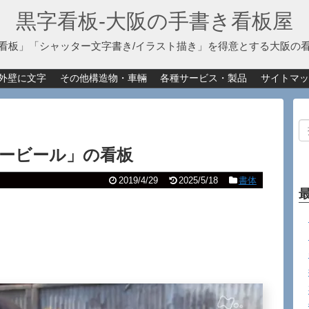
黒字看板‐大阪の手書き看板屋
看板」「シャッター文字書き/イラスト描き」を得意とする大阪の
外壁に文字
その他構造物・車輛
各種サービス・製品
サイトマッ
ービール」の看板
2019/4/29
2025/5/18
書体
。