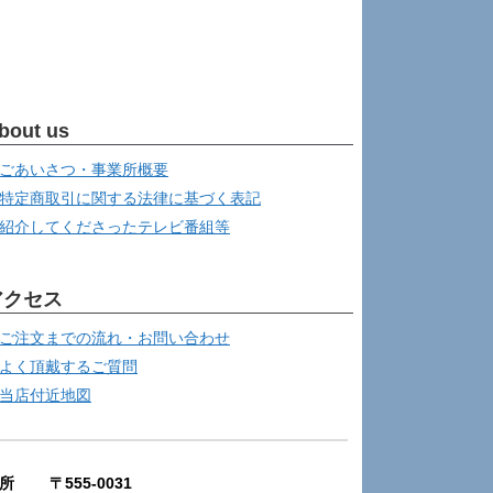
bout us
ごあいさつ・事業所概要
特定商取引に関する法律に基づく表記
紹介してくださったテレビ番組等
アクセス
ご注文までの流れ・お問い合わせ
よく頂戴するご質問
当店付近地図
所 〒555-0031