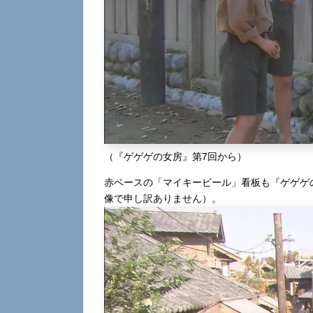
（『ゲゲゲの女房』第7回から）
赤ベースの「マイキービール」看板も『ゲゲゲ
像で申し訳ありません）。