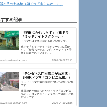
賤ヶ岳の七本槍（朝ドラ『走らんか！』）
おすすめ記事
「喫茶 つかれしらず」（夜ドラ
『ミッドナイトタクシー』）
ドラマのロケ地に関する短い記事です。
夜ドラ『ミッドナイトタクシー』第2回か
ら。「喫茶 つかれしらず」とテント（と看
板）に書かれています。…
2026-06-02 23:21
www.kuroji-kanban.com
「テンダネス門司港こがね村店」
（NHKドラマ『コンビニ兄弟』）
テレビドラマの撮影場所についての短い記事
です。
昨日放送が始まったNHKドラマ『コンビニ
兄弟』。コンビニ「テンダネス門司港こがね
村店」です…
2026-04-29 23:36
www.kuroji-kanban.com