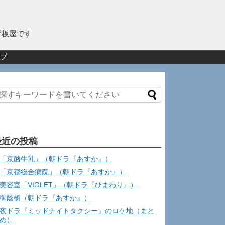
看板屋です
プ
最近の投稿
「京酪牛乳」（朝ドラ『あすか』）
「京都総合病院」（朝ドラ『あすか』）
美容室「VIOLET」（朝ドラ『ひまわり』）
御蔭橋（朝ドラ『あすか』）
夜ドラ『ミッドナイトタクシー』のロケ地（まと
め）