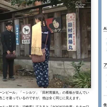
A
ーンビール」「～シルツ」「田村胃腸丸」の看板が並んでい
色こそ違っているのですが、他は全く同じに見えます。
住
ール＋朝ドラ」で検索してみると『ゲゲゲの女房』をキーワ