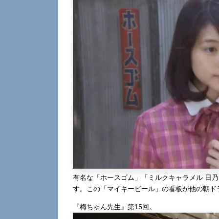
有名な「ホースゴム」「ミルクキャラメル 日
す。この「マイキービール」の看板が他の朝ド
『梅ちゃん先生』第15回。