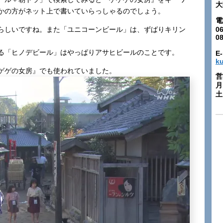
大
かの方がネット上で書いていらっしゃるのでしょう。
電
らしいですね。また「ユニコーンビール」は、ずばりキリン
06
0
る「ヒノデビール」はやっぱりアサヒビールのことです。
E-
k
ゲゲの女房』でも使われていました。
営
月
土: