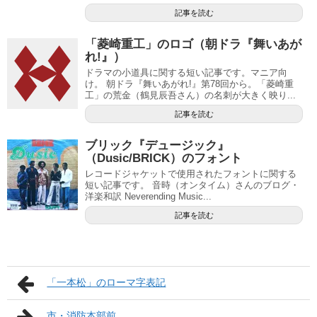
記事を読む
「菱崎重工」のロゴ（朝ドラ『舞いあが
れ!』）
ドラマの小道具に関する短い記事です。マニア向
け。 朝ドラ『舞いあがれ!』第78回から。「菱崎重
工」の荒金（鶴見辰吾さん）の名刺が大きく映り...
記事を読む
ブリック『デュージック』
（Dusic/BRICK）のフォント
レコードジャケットで使用されたフォントに関する
短い記事です。 音時（オンタイム）さんのブログ・
洋楽和訳 Neverending Music...
記事を読む
「一本松」のローマ字表記
市・消防本部前