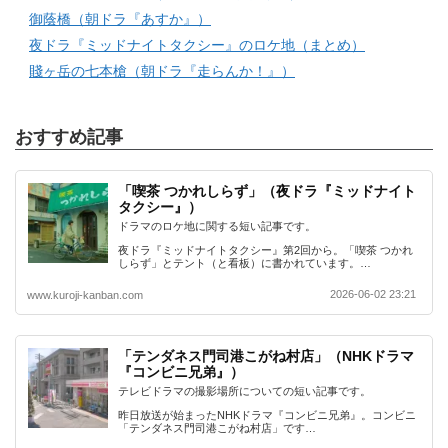
御蔭橋（朝ドラ『あすか』）
夜ドラ『ミッドナイトタクシー』のロケ地（まとめ）
賤ヶ岳の七本槍（朝ドラ『走らんか！』）
おすすめ記事
「喫茶 つかれしらず」（夜ドラ『ミッドナイト
タクシー』）
ドラマのロケ地に関する短い記事です。
夜ドラ『ミッドナイトタクシー』第2回から。「喫茶 つかれ
しらず」とテント（と看板）に書かれています。…
2026-06-02 23:21
www.kuroji-kanban.com
「テンダネス門司港こがね村店」（NHKドラマ
『コンビニ兄弟』）
テレビドラマの撮影場所についての短い記事です。
昨日放送が始まったNHKドラマ『コンビニ兄弟』。コンビニ
「テンダネス門司港こがね村店」です…