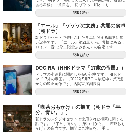
です。 朝ドラ『ちむどんどん』第44回から。右側に
ある看板にご注目を。 切り取って明るくし...
記事を読む
『エール』『ゲゲゲの女房』共通の食卓
（朝ドラ）
朝ドラのセットで使用された食卓に関する非常に短
い記事です。 『エール』第21回から。豊橋にあるヒ
ロイン・音（演:二階堂ふみさん）の自宅です...
記事を読む
DOCIRA（NHKドラマ『17歳の帝国』）
ドラマの小道具に関連した短い記事です。 NHKドラ
マ『17才の帝国』（2022年5月7日～放送中）第2話
からの静止画像です。内閣官房副長官...
記事を読む
「喫茶おもかげ」の欄間（朝ドラ『半
分、青い。』）
朝ドラのスタジオセットで使用された欄間に関する
話です。 『半分、青い。』第37回から。「喫茶おも
かげ」の店内です。欄間にご注目を。 手...