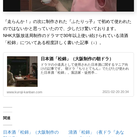
『走らんか！』の次に制作された『ふたりっ子』で初めて使われた
のではないかと思っていたので、少しだけ驚いております。
NHK大阪放送局制作のドラマで30年以上使い続けられている清酒
「松錦」についてある程度詳しく書いた記事（↓）。
日本酒「松錦」（大阪制作の朝ドラ）
ドラマの小道具として使用された日本酒に関するマニア向
けの記事です。 朝ドラ『ちりとてちん』でたびたび使われ
た日本酒「松錦」。落語家・徒然亭...
2021-02-20 20:34
www.kuroji-kanban.com
関連
日本酒「松錦」（大阪制作の
清酒「松錦」（夜ドラ『あな