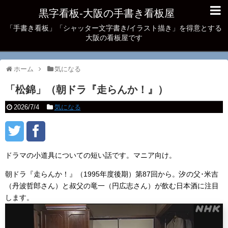
黒字看板‐大阪の手書き看板屋
「手書き看板」「シャッター文字書き/イラスト描き」を得意とする
大阪の看板屋です
ホーム
気になる
「松錦」（朝ドラ『走らんか！』）
2026/7/4
気になる
ドラマの小道具についての短い話です。マニア向け。
朝ドラ『走らんか！』（1995年度後期）第87回から。汐の父･米吉
（丹波哲郎さん）と叔父の竜一（円広志さん）が飲む日本酒に注目
します。