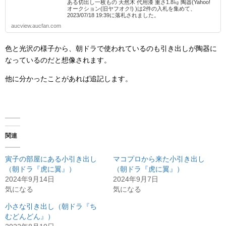
ある切出し一枚もの 天然木 代用漆 重さ1.8㎏ 陶器(Yahoo!
オークション(旧ヤフオク!) )は2件の入札を集めて、
2023/07/18 19:39に落札されました。
aucview.aucfan.com
色と光沢の様子から、朝ドラで使われているのも引き出しが陶器に
なっているのだと想像されます。
他に分かったことがあれば追記します。
関連
寅子の部屋にある小引き出し
マコプロから来た小引き出し
（朝ドラ『虎に翼』）
（朝ドラ『虎に翼』）
2024年9月14日
2024年9月7日
気になる
気になる
小さな引き出し（朝ドラ『ち
むどんどん』）