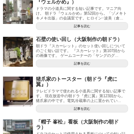
『ウェルかめ』）
ドラマの小道具に関する短い記事です。マニア向
け。 朝ドラ『ウェルかめ』第52回から。「ゾメキト
キメキ出版」の会議室です。ヒロイン･波美（倉...
記事を読む
石壁の使い回し（大阪制作の朝ドラ）
朝ドラ『スカーレット』のセット使い回しについて
のごく短い話です。 『スカーレット』第107回から
の画像です。 ゲームコーナーの「ヤングのグ...
記事を読む
猪爪家のトースター（朝ドラ『虎に
翼』）
テレビドラマで使われる小道具に関する短い記事で
す。 現在放送中の朝ドラ『虎に翼』第123回から。
猪爪家の中です。電気冷蔵庫の上に置かれてい...
記事を読む
「帽子 峯松」看板（大阪制作の朝ド
ラ）
ドラマのセットで使用される看板についての短い記