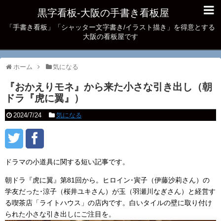
黒字看板‐大阪の手書き看板屋
「手書き看板」「シャッター文字書き/イラスト描き」を得意とする
大阪の看板屋です
ホーム
気になる
『おかえりモネ』から来た小さな引き出し（朝
ドラ『虎に翼』）
2024/7/24
気になる
ドラマの小道具に関する短い記事です。
朝ドラ『虎に翼』第81回から。ヒロイン･寅子（伊藤沙莉さん）の
学友だった･涼子（桜井ユキさん）が玉（羽瀬川なぎさん）と経営す
る喫茶店「ライトハウス」の店内です。白いタイルの壁に取り付け
られた小さな引き出しにご注目を。