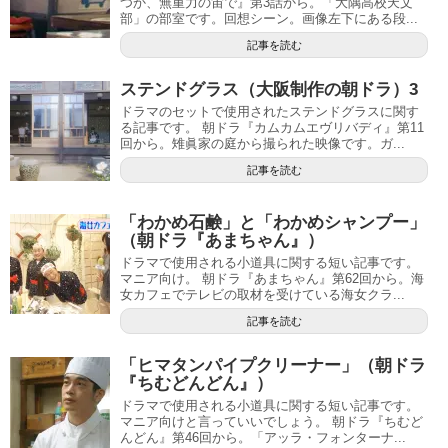
つか、無重力の宙で』第3話から。「大隅高校天文
部」の部室です。回想シーン。画像左下にある段...
記事を読む
ステンドグラス（大阪制作の朝ドラ）3
ドラマのセットで使用されたステンドグラスに関す
る記事です。 朝ドラ『カムカムエヴリバディ』第11
回から。雉眞家の庭から撮られた映像です。ガ...
記事を読む
「わかめ石鹸」と「わかめシャンプー」
（朝ドラ『あまちゃん』）
ドラマで使用される小道具に関する短い記事です。
マニア向け。 朝ドラ『あまちゃん』第62回から。海
女カフェでテレビの取材を受けている海女クラ...
記事を読む
「ヒマタンパイプクリーナー」（朝ドラ
『ちむどんどん』）
ドラマで使用される小道具に関する短い記事です。
マニア向けと言っていいでしょう。 朝ドラ『ちむど
んどん』第46回から。「アッラ・フォンターナ...