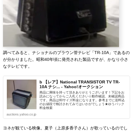
調べてみると、ナショナルのブラウン管テレビ「TR-10A」であるの
が分かりました。昭和40年頃に発売された製品ですが、かなり小さ
なテレビです。
b 【レア】National TRANSISTOR TV TR-
10A ナシ... - Yahoo!オークション
商品に興味を持って頂きありがとうございます！下記をお
読みになってからご入札ください☆動作確認、未確認商品
です。商品は80サイズ料金になります。参考までに送料込
のお値段で検討されてみてはいかがでしょう★ゆうパック
料金検索
auctions.yahoo.co.jp
ヨネが観ている映像。夏子（上原多香子さん）が歌っているのでし