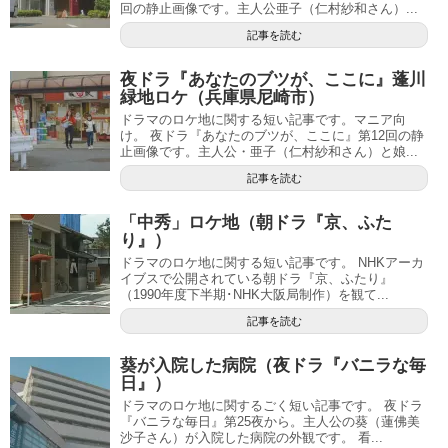
回の静止画像です。主人公亜子（仁村紗和さん）...
記事を読む
夜ドラ『あなたのブツが、ここに』蓬川
緑地ロケ（兵庫県尼崎市）
ドラマのロケ地に関する短い記事です。マニア向
け。 夜ドラ『あなたのブツが、ここに』第12回の静
止画像です。主人公・亜子（仁村紗和さん）と娘...
記事を読む
「中秀」ロケ地（朝ドラ『京、ふた
り』）
ドラマのロケ地に関する短い記事です。 NHKアーカ
イブスで公開されている朝ドラ『京、ふたり』
（1990年度下半期･NHK大阪局制作）を観て...
記事を読む
葵が入院した病院（夜ドラ『バニラな毎
日』）
ドラマのロケ地に関するごく短い記事です。 夜ドラ
『バニラな毎日』第25夜から。主人公の葵（蓮佛美
沙子さん）が入院した病院の外観です。 看...