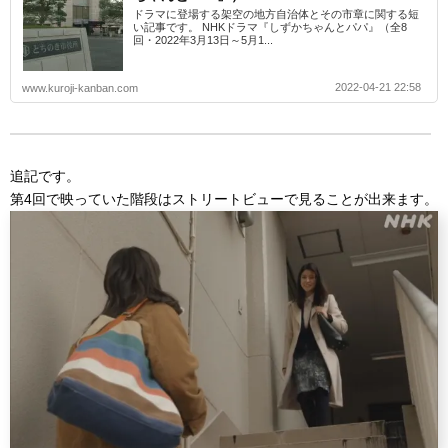
ドラマに登場する架空の地方自治体とその市章に関する短
い記事です。 NHKドラマ『しずかちゃんとパパ』（全8
回・2022年3月13日～5月1...
2022-04-21 22:58
www.kuroji-kanban.com
追記です。
第4回で映っていた階段はストリートビューで見ることが出来ます。