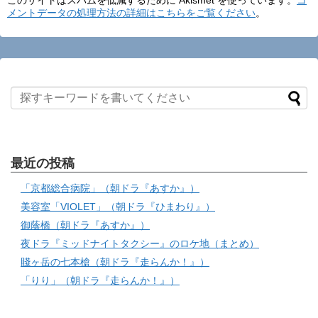
このサイトはスパムを低減するために Akismet を使っています。
コ
メントデータの処理方法の詳細はこちらをご覧ください
。
最近の投稿
「京都総合病院」（朝ドラ『あすか』）
美容室「VIOLET」（朝ドラ『ひまわり』）
御蔭橋（朝ドラ『あすか』）
夜ドラ『ミッドナイトタクシー』のロケ地（まとめ）
賤ヶ岳の七本槍（朝ドラ『走らんか！』）
「りり」（朝ドラ『走らんか！』）