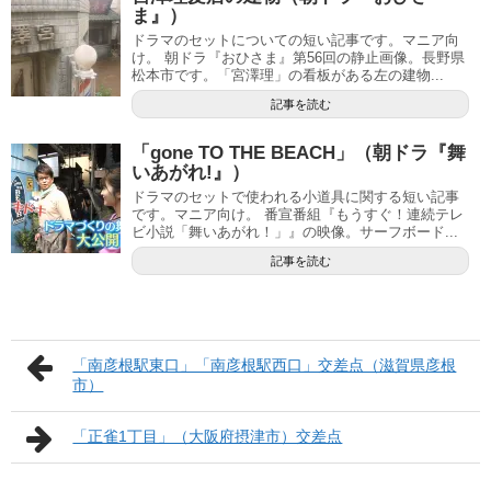
ま』）
ドラマのセットについての短い記事です。マニア向
け。 朝ドラ『おひさま』第56回の静止画像。長野県
松本市です。「宮澤理」の看板がある左の建物...
記事を読む
「gone TO THE BEACH」（朝ドラ『舞
いあがれ!』）
ドラマのセットで使われる小道具に関する短い記事
です。マニア向け。 番宣番組『もうすぐ！連続テレ
ビ小説「舞いあがれ！」』の映像。サーフボード...
記事を読む
「南彦根駅東口」「南彦根駅西口」交差点（滋賀県彦根
市）
「正雀1丁目」（大阪府摂津市）交差点