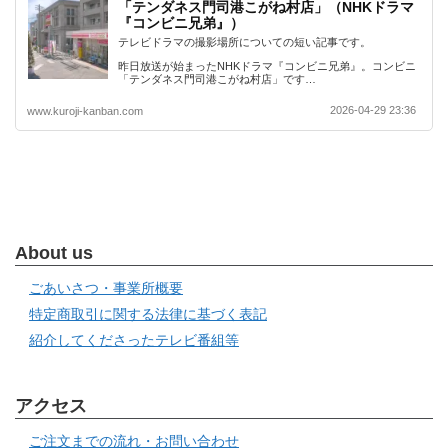
「テンダネス門司港こがね村店」（NHKドラマ
『コンビニ兄弟』）
テレビドラマの撮影場所についての短い記事です。
昨日放送が始まったNHKドラマ『コンビニ兄弟』。コンビニ
「テンダネス門司港こがね村店」です…
2026-04-29 23:36
www.kuroji-kanban.com
About us
ごあいさつ・事業所概要
特定商取引に関する法律に基づく表記
紹介してくださったテレビ番組等
アクセス
ご注文までの流れ・お問い合わせ