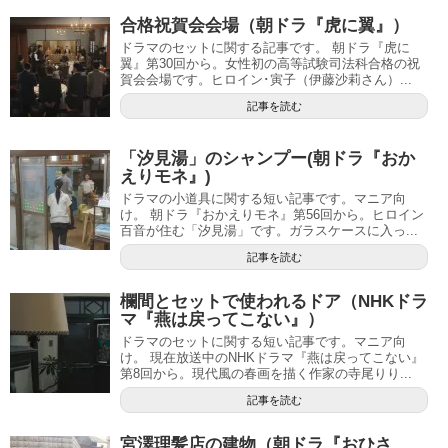
合格祝賀会会場（朝ドラ『虎に翼』）
ドラマのセットに関する記事です。 朝ドラ『虎に
翼』第30回から。女性初の高等試験司法科合格の祝
賀会会場です。ヒロイン･寅子（伊藤沙莉さん）...
記事を読む
「汐見湯」のシャンプー(朝ドラ『おか
えりモネ』)
ドラマの小道具に関する短い記事です。マニア向
け。 朝ドラ『おかえりモネ』第56回から。ヒロイン
百音が住む「汐見湯」です。ガラスケースに入っ...
記事を読む
欄間とセットで使われるドア（NHKドラ
マ『燕は戻ってこない』）
ドラマのセットに関する短い記事です。マニア向
け。 現在放送中のNHKドラマ『燕は戻ってこない』
第8回から。現代風の春画を描く作家の寺尾りり...
記事を読む
宮澤理髪店の建物（朝ドラ『おひさ