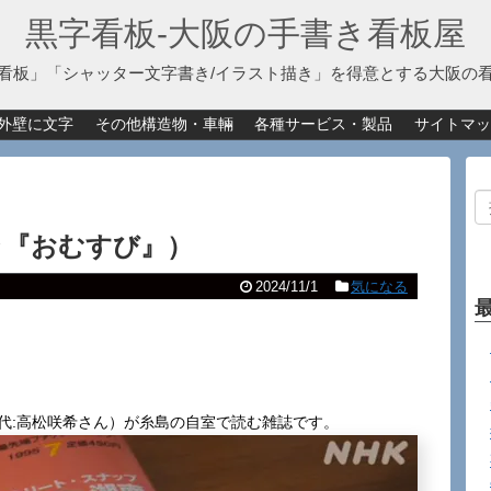
黒字看板‐大阪の手書き看板屋
看板」「シャッター文字書き/イラスト描き」を得意とする大阪の
外壁に文字
その他構造物・車輛
各種サービス・製品
サイトマッ
ドラ『おむすび』）
2024/11/1
気になる
代:高松咲希さん）が糸島の自室で読む雑誌です。