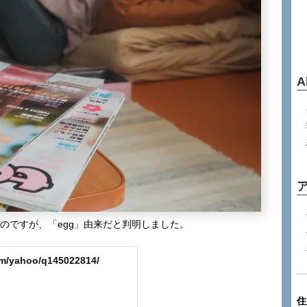
A
たのですが、「egg」由来だと判明しました。
om/yahoo/q145022814/
住