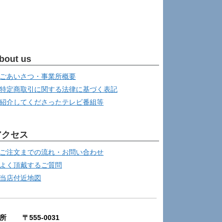
bout us
ごあいさつ・事業所概要
特定商取引に関する法律に基づく表記
紹介してくださったテレビ番組等
アクセス
ご注文までの流れ・お問い合わせ
よく頂戴するご質問
当店付近地図
所 〒555-0031