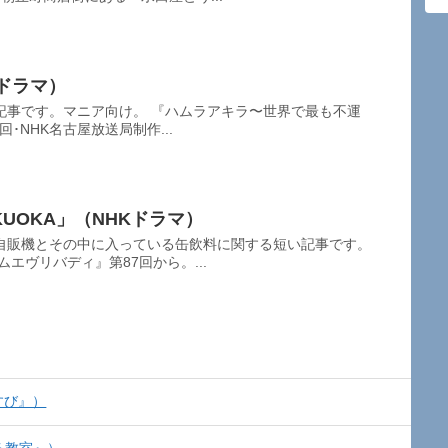
ドラマ）
記事です。マニア向け。 『ハムラアキラ〜世界で最も不運
回･NHK名古屋放送局制作...
FUKUOKA」（NHKドラマ）
自販機とその中に入っている缶飲料に関する短い記事です。
エヴリバディ』第87回から。...
すび』）