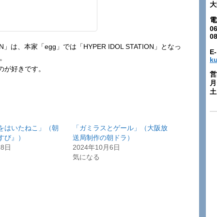
大
電
06
0
ION」は、本家「egg」では「HYPER IDOL STATION」となっ
E-
た。
k
のが好きです。
営
月
土:
をはいたねこ」（朝
「ガミラスとゲール」（大阪放
すび』）
送局制作の朝ドラ）
18日
2024年10月6日
気になる