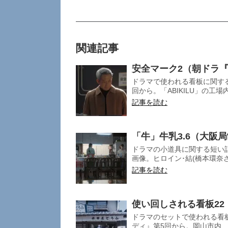
関連記事
安全マーク2（朝ドラ『
ドラマで使われる看板に関する
回から。「ABIKILU」の工場
記事を読む
「牛」牛乳3.6（大阪
ドラマの小道具に関する短い記
画像。ヒロイン･結(橋本環奈さ
記事を読む
使い回しされる看板2
ドラマのセットで使われる看
ディ』第5回から。岡山市内、