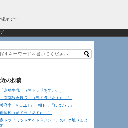
看板屋です
プ
最近の投稿
「京酪牛乳」（朝ドラ『あすか』）
「京都総合病院」（朝ドラ『あすか』）
美容室「VIOLET」（朝ドラ『ひまわり』）
御蔭橋（朝ドラ『あすか』）
夜ドラ『ミッドナイトタクシー』のロケ地（まと
め）