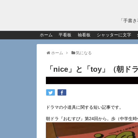
「手書き
ホーム
平看板
袖看板
シャッターに文字
ホーム
気になる
「nice」と「toy」（朝
ドラマの小道具に関する短い記事です。
朝ドラ『おむすび』第24回から。歩（中学生時