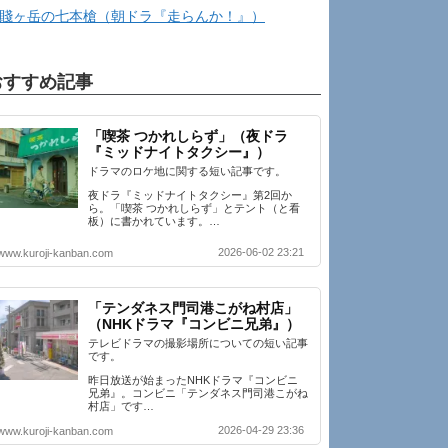
賤ヶ岳の七本槍（朝ドラ『走らんか！』）
おすすめ記事
「喫茶 つかれしらず」（夜ドラ
『ミッドナイトタクシー』）
ドラマのロケ地に関する短い記事です。
夜ドラ『ミッドナイトタクシー』第2回か
ら。「喫茶 つかれしらず」とテント（と看
板）に書かれています。…
2026-06-02 23:21
www.kuroji-kanban.com
「テンダネス門司港こがね村店」
（NHKドラマ『コンビニ兄弟』）
テレビドラマの撮影場所についての短い記事
です。
昨日放送が始まったNHKドラマ『コンビニ
兄弟』。コンビニ「テンダネス門司港こがね
村店」です…
2026-04-29 23:36
www.kuroji-kanban.com