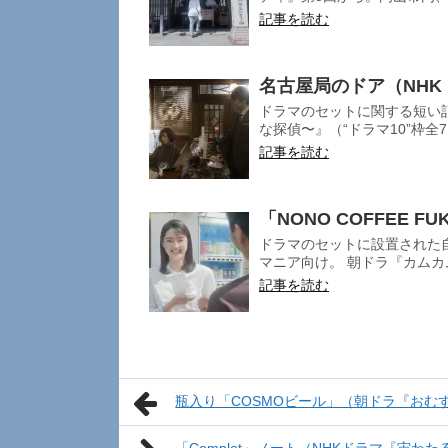
記事を読む
名古屋局のドア（NHK
ドラマのセットに関する短い
な探偵〜』（“ドラマ10”枠全7
記事を読む
「NONO COFFEE 
ドラマのセットに設置された
マニア向け。 朝ドラ『カムカム
記事を読む
瓶入り「COSMOビール」（朝ドラ『おむ