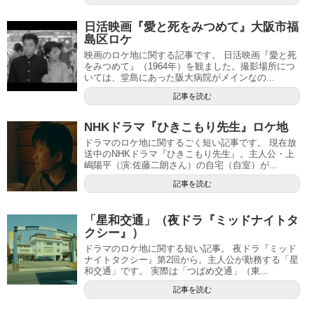
日活映画『愛と死をみつめて』大阪市福
島区ロケ
映画のロケ地に関する記事です。 日活映画『愛と死
をみつめて』（1964年）を観ました。撮影場所につ
いては、堂島にあった阪大病院がメインなの...
記事を読む
NHKドラマ『ひきこもり先生』ロケ地
ドラマのロケ地に関するごく短い記事です。 現在放
送中のNHKドラマ『ひきこもり先生』。主人公・上
嶋陽平（演:佐藤二朗さん）の自宅（自室）が...
記事を読む
「星和交通」（夜ドラ『ミッドナイトタ
クシー』）
ドラマのロケ地に関する短い記事。 夜ドラ『ミッド
ナイトタクシー』第2回から。主人公が勤務する「星
和交通」です。 実際は「つばめ交通」（東...
記事を読む