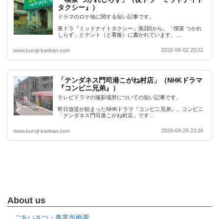
タクシー』）
ドラマのロケ地に関する短い記事です。
夜ドラ『ミッドナイトタクシー』第2回から。「喫茶 つかれ
しらず」とテント（と看板）に書かれています。…
2026-06-02 23:21
www.kuroji-kanban.com
「テンダネス門司港こがね村店」（NHKドラマ
『コンビニ兄弟』）
テレビドラマの撮影場所についての短い記事です。
昨日放送が始まったNHKドラマ『コンビニ兄弟』。コンビニ
「テンダネス門司港こがね村店」です…
2026-04-29 23:36
www.kuroji-kanban.com
About us
ごあいさつ・事業所概要