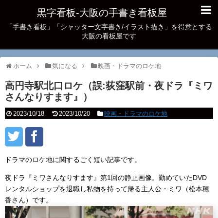
黒字看板‐大阪の手書き看板屋
「手書き看板」「シャッター文字書き/イラスト描き」を得意とする
大阪の看板屋です
ホーム
気になる
映画・ドラマのロケ地
高円寺駅北口ロケ（誤:荻窪駅前・夜ドラ『ミワ
さんなりすます』）
2023/10/18
2023/10/20
映画・ドラマのロケ地
ドラマのロケ地に関するごく短い記事です。
夜ドラ『ミワさんなりすます』第1回の静止画像。勤めていたDVD
レンタルショップを退職し私物を持って帰る主人公・ミワ（松本穂
香さん）です。