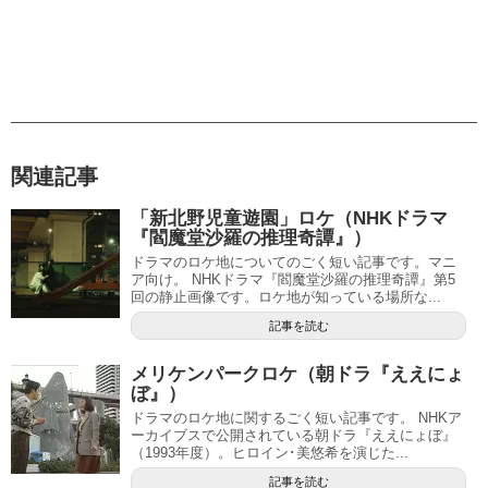
関連記事
「新北野児童遊園」ロケ（NHKドラマ
『閻魔堂沙羅の推理奇譚』）
ドラマのロケ地についてのごく短い記事です。マニ
ア向け。 NHKドラマ『閻魔堂沙羅の推理奇譚』第5
回の静止画像です。ロケ地が知っている場所な...
記事を読む
メリケンパークロケ（朝ドラ『ええにょ
ぼ』）
ドラマのロケ地に関するごく短い記事です。 NHKア
ーカイブスで公開されている朝ドラ『ええにょぼ』
（1993年度）。ヒロイン･美悠希を演じた...
記事を読む