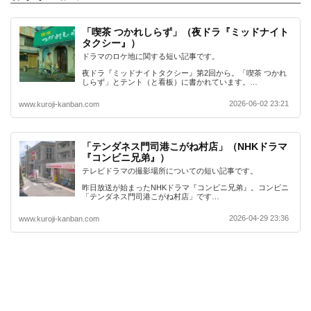
「喫茶 つかれしらず」（夜ドラ『ミッドナイト
タクシー』）
ドラマのロケ地に関する短い記事です。
夜ドラ『ミッドナイトタクシー』第2回から。「喫茶 つかれ
しらず」とテント（と看板）に書かれています。…
2026-06-02 23:21
www.kuroji-kanban.com
「テンダネス門司港こがね村店」（NHKドラマ
『コンビニ兄弟』）
テレビドラマの撮影場所についての短い記事です。
昨日放送が始まったNHKドラマ『コンビニ兄弟』。コンビニ
「テンダネス門司港こがね村店」です…
2026-04-29 23:36
www.kuroji-kanban.com