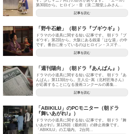
す。少しマニア向けの部分があります。 『エール』
第30回から。ヒロイン・音（演:二階堂ふみさん...
記事を読む
「野牛石鹸」（朝ドラ『ブギウギ』）
ドラマの小道具に関する短い記事です。 朝ドラ『ブ
ギウギ』第2回から。大阪にある銭湯「はな湯」の中
です。番台に座っているのはヒロイン・スズ子...
記事を読む
「週刊陽向」（朝ドラ『あんぱん』）
ドラマの小道具に関する短い記事です。 朝ドラ『あ
んぱん』第113回から。主人公･嵩（北村匠海さん）
が応募することになる漫画コンクールの募集...
記事を読む
「ABIKILU」のPCモニター（朝ドラ
『舞いあがれ!』）
ドラマの小道具に関する短い記事です。 朝ドラ『舞
いあがれ!』第126回（最終回）の静止画像です。
「ABIKILU」の工場内。 2台同...