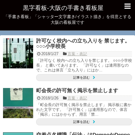
黒字看板‐大阪の手書き看板屋
「手書き看板」「シャッター文字書き/イラスト描き」を得意とする
大阪の看板屋です
許可なく校内への立ち入りを 禁じます。
○○○小学校長
2018/1/27
言葉・表記
「許可なく 校内への立ち入りを禁じます。 ○○○小学校
長」 と書いてあります。 「許可なく」は連用形なの
で、これは体言「立ち入り」にはか...
記事を読む
町会長の許可無く掲示を禁止します
2018/1/26
言葉・表記
「町会長の許可無く掲示を禁止します」 掲示板に書か
れた文字です。 「許可無く」は連用形なので、体言
「掲示」にはかからず、用言「禁...
記事を読む
交差点名標識「伝法」はDempoかDenpo