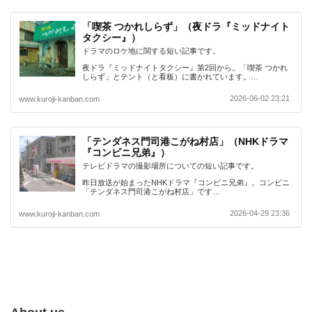
「喫茶 つかれしらず」（夜ドラ『ミッドナイト
タクシー』）
ドラマのロケ地に関する短い記事です。
夜ドラ『ミッドナイトタクシー』第2回から。「喫茶 つかれ
しらず」とテント（と看板）に書かれています。…
2026-06-02 23:21
www.kuroji-kanban.com
「テンダネス門司港こがね村店」（NHKドラマ
『コンビニ兄弟』）
テレビドラマの撮影場所についての短い記事です。
昨日放送が始まったNHKドラマ『コンビニ兄弟』。コンビニ
「テンダネス門司港こがね村店」です…
2026-04-29 23:36
www.kuroji-kanban.com