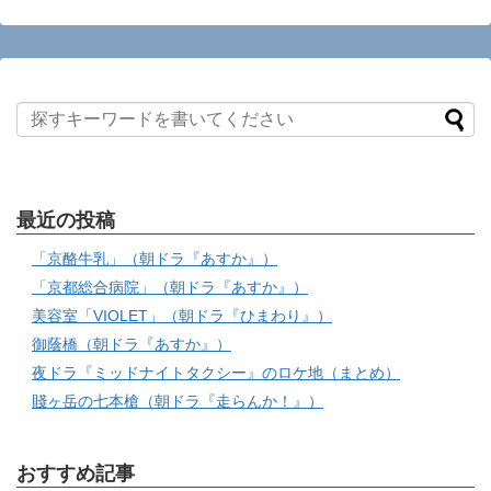
最近の投稿
「京酪牛乳」（朝ドラ『あすか』）
「京都総合病院」（朝ドラ『あすか』）
美容室「VIOLET」（朝ドラ『ひまわり』）
御蔭橋（朝ドラ『あすか』）
夜ドラ『ミッドナイトタクシー』のロケ地（まとめ）
賤ヶ岳の七本槍（朝ドラ『走らんか！』）
おすすめ記事