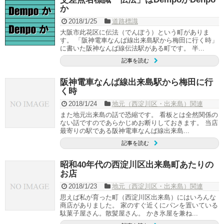
か
2018/1/25
道路標識
大阪市此花区に伝法（でんぽう）という町がありま
す。 「阪神電車なんば線出来島駅から梅田に行く時」
に書いた阪神なんば線伝法駅がある町です。 半...
記事を読む
阪神電車なんば線出来島駅から梅田に行
く時
2018/1/24
地元（西淀川区・出来島）関連
また地元出来島の話で恐縮です。 看板とは全然関係の
ない話ですのであらかじめお断りしておきます。 当店
最寄りの駅である阪神電車なんば線出来島...
記事を読む
昭和40年代の西淀川区出来島町あたりの
お店
2018/1/23
地元（西淀川区・出来島）関連
思えば私が育った町（西淀川区出来島）にはいろんな
商店がありました。 家のすぐ近くにパンを置いている
駄菓子屋さん。散髪屋さん。 かき氷屋を兼ね...