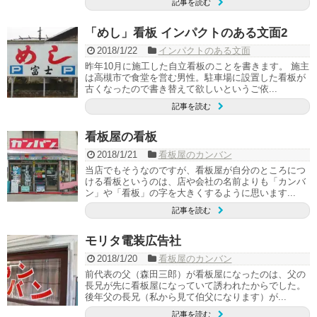
記事を読む
「めし」看板 インパクトのある文面2
2018/1/22
インパクトのある文面
昨年10月に施工した自立看板のことを書きます。 施主
は高槻市で食堂を営む男性。駐車場に設置した看板が
古くなったので書き替えて欲しいというご依...
記事を読む
看板屋の看板
2018/1/21
看板屋のカンバン
当店でもそうなのですが、看板屋が自分のところにつ
ける看板というのは、店や会社の名前よりも「カンバ
ン」や「看板」の字を大きくするように思います...
記事を読む
モリタ電装広告社
2018/1/20
看板屋のカンバン
前代表の父（森田三郎）が看板屋になったのは、父の
長兄が先に看板屋になっていて誘われたからでした。
後年父の長兄（私から見て伯父になります）が...
記事を読む