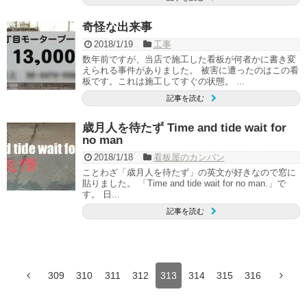
奇怪な出来事
2018/1/19
工事
数年前ですが、当店で施工した看板が何者かに書き変
えられる事件がありました。 被害に遭ったのはこの看
板です。これは施工してすぐの状態。 ...
記事を読む
歳月人を待たず Time and tide wait for
no man
2018/1/18
看板屋のカンバン
ことわざ「歳月人を待たず」の英文が好きなので窓に
貼りました。 「Time and tide wait for no man.」で
す。 日...
記事を読む
309
310
311
312
313
314
315
316