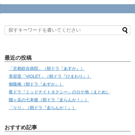
最近の投稿
「京都総合病院」（朝ドラ『あすか』）
美容室「VIOLET」（朝ドラ『ひまわり』）
御蔭橋（朝ドラ『あすか』）
夜ドラ『ミッドナイトタクシー』のロケ地（まとめ）
賤ヶ岳の七本槍（朝ドラ『走らんか！』）
「りり」（朝ドラ『走らんか！』）
おすすめ記事