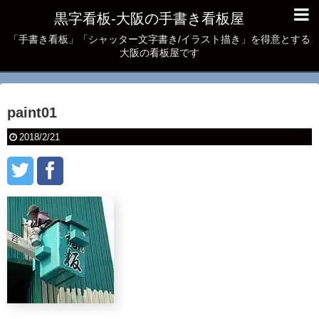
黒字看板‐大阪の手書き看板屋
「手書き看板」「シャッター文字書き/イラスト描き」を得意とする
大阪の看板屋です
paint01
2018/2/21