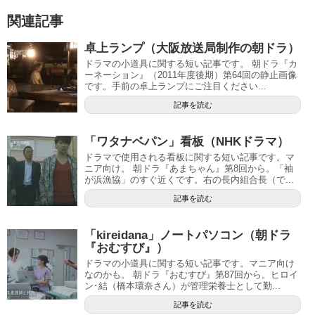
関連記事
卓上ランプ（大阪放送局制作の朝ドラ）
ドラマの小道具に関する短い記事です。 朝ドラ『カ
ーネーション』（2011年度後期）第64回の静止画像
です。手前の卓上ランプにご注目ください...
記事を読む
「ワタナベパン」看板（NHKドラマ）
ドラマで使用される看板に関する短い記事です。マ
ニア向け。 朝ドラ『あまちゃん』第8回から。「袖
が浜漁協」のすぐ近くです。右の長内組合長（で...
記事を読む
「kireidana」ノートパソコン（朝ドラ
『おむすび』）
ドラマの小道具に関する短い記事です。マニア向け
なのかも。 朝ドラ『おむすび』第87回から。ヒロイ
ン･結（橋本環奈さん）が管理栄養士として勤...
記事を読む