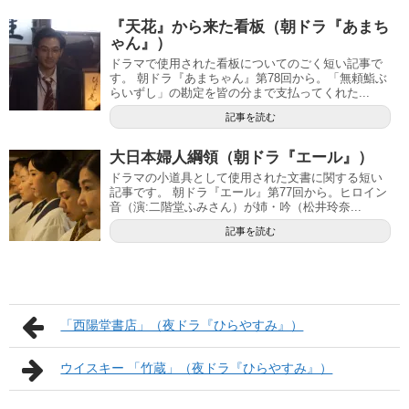
『天花』から来た看板（朝ドラ『あまち
ゃん』）
ドラマで使用された看板についてのごく短い記事で
す。 朝ドラ『あまちゃん』第78回から。「無頼鮨ぶ
らいずし」の勘定を皆の分まで支払ってくれた...
記事を読む
大日本婦人綱領（朝ドラ『エール』）
ドラマの小道具として使用された文書に関する短い
記事です。 朝ドラ『エール』第77回から。ヒロイン
音（演:二階堂ふみさん）が姉・吟（松井玲奈...
記事を読む
「西陽堂書店」（夜ドラ『ひらやすみ』）
ウイスキー 「竹蔵」（夜ドラ『ひらやすみ』）