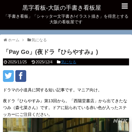
黒字看板‐大阪の手書き看板屋
「手書き看板」「シャッター文字書き/イラスト描き」を得意とする
大阪の看板屋です
ホーム
気になる
「Pay Go」(夜ドラ『ひらやすみ』)
2025/11/25
2025/12/4
気になる
ドラマの小道具に関する短い記事です。マニア向け。
夜ドラ『ひらやすみ』第13回から。「西陽堂書店」から出てきたな
つみ（森七菜さん）です。ドアに貼られている赤い色が入ったステ
ッカーにご注目ください。