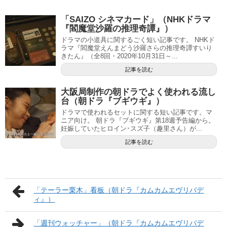
「SAIZO シネマカード」（NHKドラマ
『閻魔堂沙羅の推理奇譚』）
ドラマの小道具に関するごく短い記事です。 NHKド
ラマ『閻魔堂えんまどう沙羅さらの推理奇譚すいり
きたん』（全8回・2020年10月31日～...
記事を読む
大阪局制作の朝ドラでよく使われる流し
台（朝ドラ『ブギウギ』）
ドラマで使われるセットに関する短い記事です。マ
ニア向け。 朝ドラ『ブギウギ』第18週予告編から。
妊娠していたヒロイン･スズ子（趣里さん）が...
記事を読む
「テーラー栗木」看板（朝ドラ『カムカムエヴリバデ
ィ』）
「週刊ウォッチャー」（朝ドラ『カムカムエヴリバデ