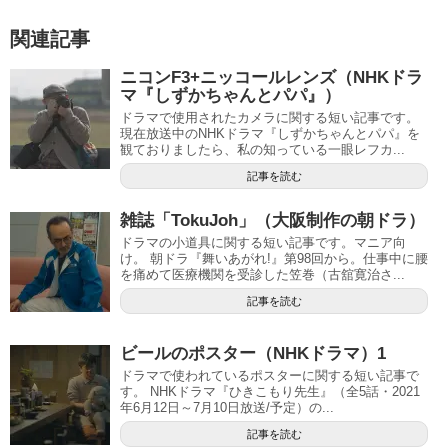
関連記事
ニコンF3+ニッコールレンズ（NHKドラ
マ『しずかちゃんとパパ』）
ドラマで使用されたカメラに関する短い記事です。
現在放送中のNHKドラマ『しずかちゃんとパパ』を
観ておりましたら、私の知っている一眼レフカ...
記事を読む
雑誌「TokuJoh」（大阪制作の朝ドラ）
ドラマの小道具に関する短い記事です。マニア向
け。 朝ドラ『舞いあがれ!』第98回から。仕事中に腰
を痛めて医療機関を受診した笠巻（古舘寛治さ...
記事を読む
ビールのポスター（NHKドラマ）1
ドラマで使われているポスターに関する短い記事で
す。 NHKドラマ『ひきこもり先生』（全5話・2021
年6月12日～7月10日放送/予定）の...
記事を読む