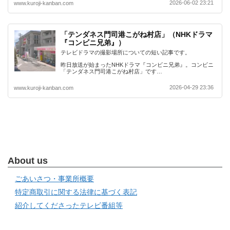
2026-06-02 23:21
www.kuroji-kanban.com
「テンダネス門司港こがね村店」（NHKドラマ
『コンビニ兄弟』）
テレビドラマの撮影場所についての短い記事です。
昨日放送が始まったNHKドラマ『コンビニ兄弟』。コンビニ
「テンダネス門司港こがね村店」です…
2026-04-29 23:36
www.kuroji-kanban.com
About us
ごあいさつ・事業所概要
特定商取引に関する法律に基づく表記
紹介してくださったテレビ番組等