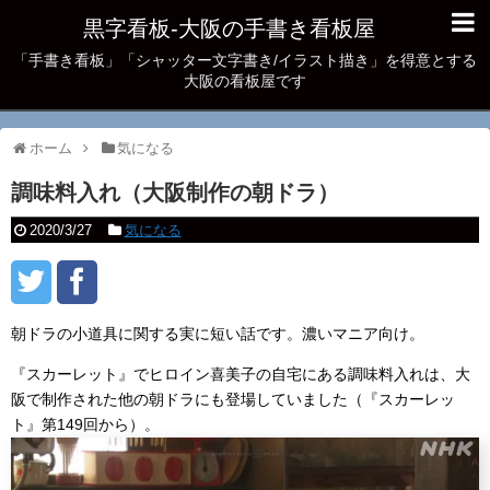
黒字看板‐大阪の手書き看板屋
「手書き看板」「シャッター文字書き/イラスト描き」を得意とする
大阪の看板屋です
ホーム
気になる
調味料入れ（大阪制作の朝ドラ）
2020/3/27
気になる
朝ドラの小道具に関する実に短い話です。濃いマニア向け。
『スカーレット』でヒロイン喜美子の自宅にある調味料入れは、大
阪で制作された他の朝ドラにも登場していました（『スカーレッ
ト』第149回から）。