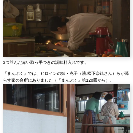
3つ並んだ赤い取っ手つきの調味料入れです。
『まんぷく』では、ヒロインの姉・克子（演:松下奈緒さん）らが暮
らす家の台所にありました（『まんぷく』第128回から）。