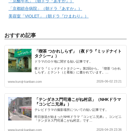
「京酪牛乳」（朝ドラ『あすか』）
「京都総合病院」（朝ドラ『あすか』）
美容室「VIOLET」（朝ドラ『ひまわり』）
おすすめ記事
「喫茶 つかれしらず」（夜ドラ『ミッドナイト
タクシー』）
ドラマのロケ地に関する短い記事です。
夜ドラ『ミッドナイトタクシー』第2回から。「喫茶 つかれ
しらず」とテント（と看板）に書かれています。…
2026-06-02 23:21
www.kuroji-kanban.com
「テンダネス門司港こがね村店」（NHKドラマ
『コンビニ兄弟』）
テレビドラマの撮影場所についての短い記事です。
昨日放送が始まったNHKドラマ『コンビニ兄弟』。コンビニ
「テンダネス門司港こがね村店」です…
2026-04-29 23:36
www.kuroji-kanban.com