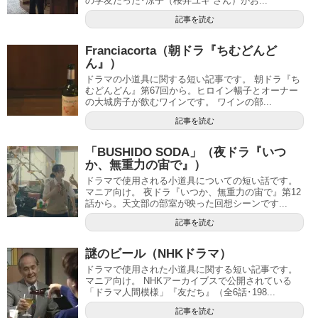
の学友だった･涼子（桜井ユキ さん）がお...
記事を読む
Franciacorta（朝ドラ『ちむどんど
ん』）
ドラマの小道具に関する短い記事です。 朝ドラ『ち
むどんどん』第67回から。ヒロイン暢子とオーナー
の大城房子が飲むワインです。 ワインの部...
記事を読む
「BUSHIDO SODA」（夜ドラ『いつ
か、無重力の宙で』）
ドラマで使用される小道具についての短い話です。
マニア向け。 夜ドラ『いつか、無重力の宙で』第12
話から。天文部の部室が映った回想シーンです...
記事を読む
謎のビール（NHKドラマ）
ドラマで使用された小道具に関する短い記事です。
マニア向け。 NHKアーカイブスで公開されている
「ドラマ人間模様」『友だち』（全6話･198...
記事を読む