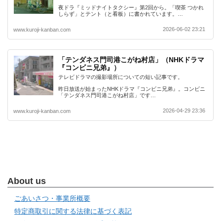
夜ドラ『ミッドナイトタクシー』第2回から。「喫茶 つかれ
しらず」とテント（と看板）に書かれています。…
2026-06-02 23:21
www.kuroji-kanban.com
「テンダネス門司港こがね村店」（NHKドラマ
『コンビニ兄弟』）
テレビドラマの撮影場所についての短い記事です。
昨日放送が始まったNHKドラマ『コンビニ兄弟』。コンビニ
「テンダネス門司港こがね村店」です…
2026-04-29 23:36
www.kuroji-kanban.com
About us
ごあいさつ・事業所概要
特定商取引に関する法律に基づく表記