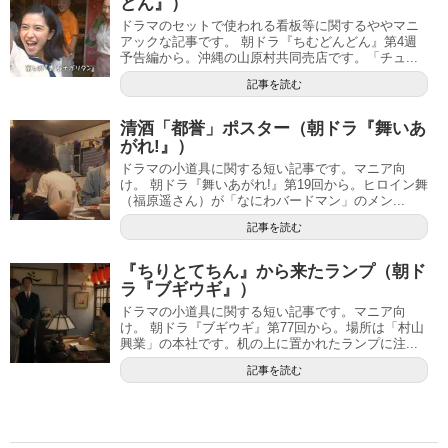
どん』）
ドラマのセットで使われる看板等に関するややマニ
アックな記事です。 朝ドラ『ちむどんどん』第4週
予告編から。沖縄の山原村共同売店です。「チュ...
記事を読む
清酒「都誉」ポスター（朝ドラ『舞いあ
がれ!』）
ドラマの小道具に関する短い記事です。マニア向
け。 朝ドラ『舞いあがれ!』第19回から。ヒロイン舞
（福原遥さん）が「なにわバードマン」のメン...
記事を読む
『ちりとてちん』から来たランプ（朝ド
ラ『ブギウギ』）
ドラマの小道具に関する短い記事です。マニア向
け。 朝ドラ『ブギウギ』第77回から。場所は「村山
興業」の本社です。机の上に置かれたランプに注...
記事を読む