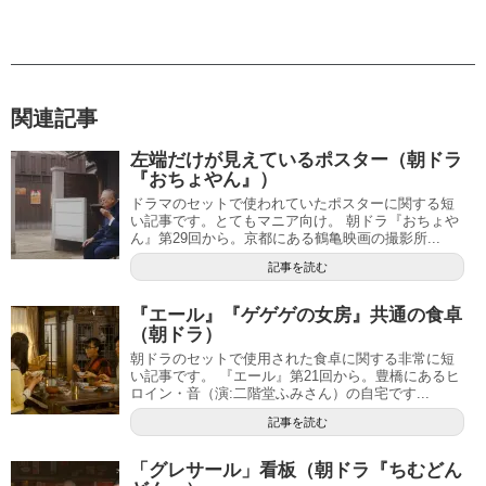
関連記事
左端だけが見えているポスター（朝ドラ
『おちょやん』）
ドラマのセットで使われていたポスターに関する短
い記事です。とてもマニア向け。 朝ドラ『おちょや
ん』第29回から。京都にある鶴亀映画の撮影所...
記事を読む
『エール』『ゲゲゲの女房』共通の食卓
（朝ドラ）
朝ドラのセットで使用された食卓に関する非常に短
い記事です。 『エール』第21回から。豊橋にあるヒ
ロイン・音（演:二階堂ふみさん）の自宅です...
記事を読む
「グレサール」看板（朝ドラ『ちむどん