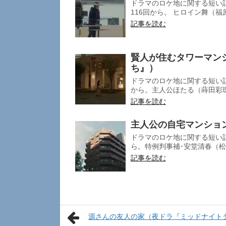
ドラマのロケ地に関する短い記
116回から。 ヒロイン舞（福
記事を読む
賢人が住むタワーマン
ち』）
ドラマのロケ地に関する短い記
から。主人公ほたる（蒔田彩珠
記事を読む
主人公の自宅マンショ
ドラマのロケ地に関する短い記
ら。特例判事補･安堂清春（松
記事を読む
源さんの友人の家（夜ドラ『ミッドナイト