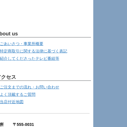
bout us
ごあいさつ・事業所概要
特定商取引に関する法律に基づく表記
紹介してくださったテレビ番組等
アクセス
ご注文までの流れ・お問い合わせ
よく頂戴するご質問
当店付近地図
所 〒555-0031