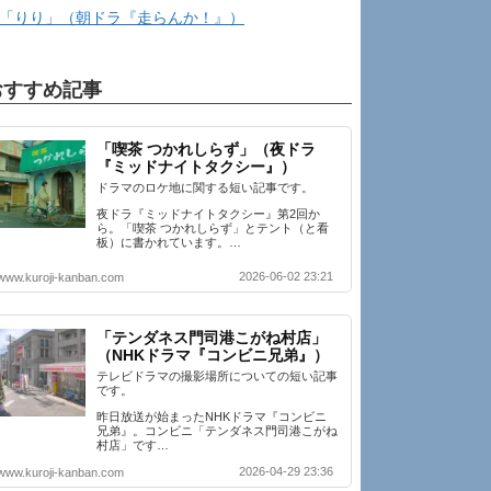
「りり」（朝ドラ『走らんか！』）
おすすめ記事
「喫茶 つかれしらず」（夜ドラ
『ミッドナイトタクシー』）
ドラマのロケ地に関する短い記事です。
夜ドラ『ミッドナイトタクシー』第2回か
ら。「喫茶 つかれしらず」とテント（と看
板）に書かれています。…
2026-06-02 23:21
www.kuroji-kanban.com
「テンダネス門司港こがね村店」
（NHKドラマ『コンビニ兄弟』）
テレビドラマの撮影場所についての短い記事
です。
昨日放送が始まったNHKドラマ『コンビニ
兄弟』。コンビニ「テンダネス門司港こがね
村店」です…
2026-04-29 23:36
www.kuroji-kanban.com