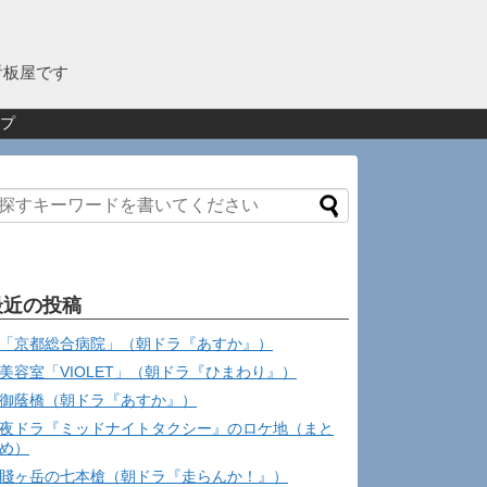
看板屋です
プ
最近の投稿
「京都総合病院」（朝ドラ『あすか』）
美容室「VIOLET」（朝ドラ『ひまわり』）
御蔭橋（朝ドラ『あすか』）
夜ドラ『ミッドナイトタクシー』のロケ地（まと
め）
賤ヶ岳の七本槍（朝ドラ『走らんか！』）