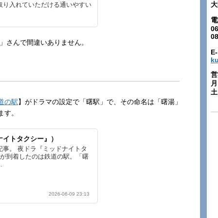
大
取り入れていただける通いやすい
電
06
0
湯」さんで間違いありません。
E-
k
営
月
土:
道の駅
】がドラマの設定で「曙駅」で、その命名は「曙湯」
ます。
ナイトタクシー』）
記事。 夜ドラ『ミッドナイトタ
ーが到着したのは鉄道の駅。「曙
.
2026-06-09 23:13