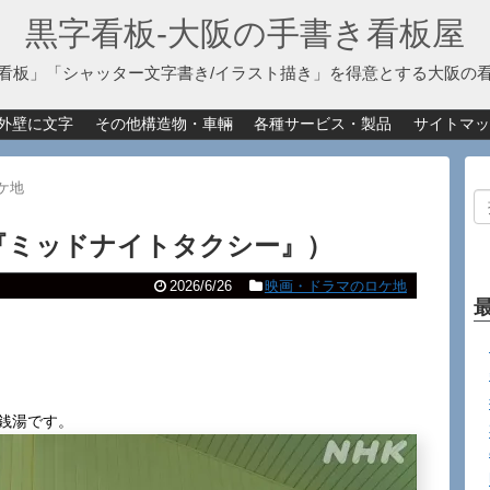
黒字看板‐大阪の手書き看板屋
看板」「シャッター文字書き/イラスト描き」を得意とする大阪の
外壁に文字
その他構造物・車輛
各種サービス・製品
サイトマッ
ケ地
『ミッドナイトタクシー』）
2026/6/26
映画・ドラマのロケ地
銭湯です。