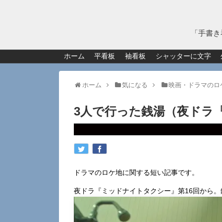
「手書き
ホーム
平看板
袖看板
シャッターに文字
ホーム
気になる
映画・ドラマのロ
3人で行った銭湯（夜ドラ
ドラマのロケ地に関する短い記事です。
夜ドラ『ミッドナイトタクシー』第16回から。