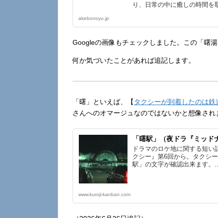
り、日常の中に癒しの時間を
立地です。
akebonoyu.jp
Googleの画像もチェックしました。この「曙
何か気づいたことがあれば追記します。
「曙」といえば、【
タクシーが到着したのは鉄
さんへのオマージュなのではないかと想像され
「曙駅」（夜ドラ『ミッド
ドラマのロケ地に関する短い
クシー』第6回から。タクシ
駅」の文字が確認出来ます。..
www.kuroji-kanban.com