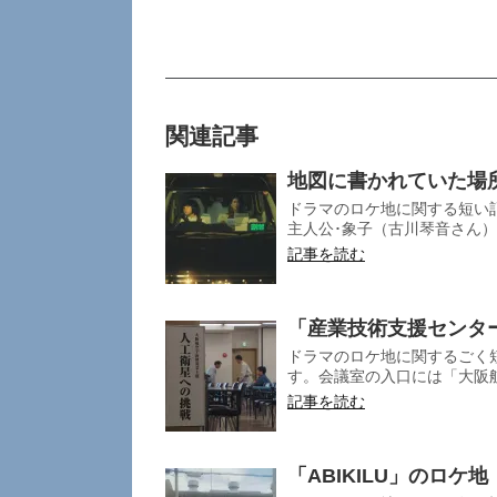
関連記事
地図に書かれていた場
ドラマのロケ地に関する短い記
主人公･象子（古川琴音さん）
記事を読む
「産業技術支援センタ
ドラマのロケ地に関するごく短
す。会議室の入口には「大阪航
記事を読む
「ABIKILU」のロケ