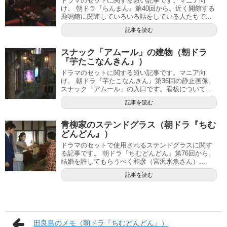
ドラマのセットに関する短い記事です。マニア向
け。 朝ドラ『らんまん』第40回から。近く開館する
鹿鳴館に関連していろいろ話をしている人たちで...
記事を読む
スナック「アムール」の建物（朝ドラ
『芋たこなんきん』）
ドラマのセットに関する短い記事です。マニア向
け。 朝ドラ『芋たこなんきん』第36回の静止画像。
スナック「アムール」の入口です。看板について...
記事を読む
青柳家のステンドグラス（朝ドラ『ちむ
どんどん』）
ドラマのセットで使用されるステンドグラスに関す
る記事です。 朝ドラ『ちむどんどん』第76回から。
結婚を許してもらうべく和彦（宮沢氷魚さん）...
記事を読む
田良島のメモ（朝ドラ『ちむどんどん』）