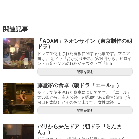
関連記事
「ADAM」ネオンサイン（東京制作の朝
ドラ）
ドラマで使用された看板に関する記事です。マニア
向け。 朝ドラ『おかえりモネ』第14回から。ヒロイ
ン・百音が父と訪れたジャズクラブ「B tr...
記事を読む
藤堂家の食卓（朝ドラ『エール』）
朝ドラで使用された食卓についてです。 『エール』
第53回から。主人公裕一の恩師である藤堂清晴（演:
森山直太朗）とそのお父上です。女性は裕一...
記事を読む
パリから来たドア（朝ドラ『らんま
ん』）