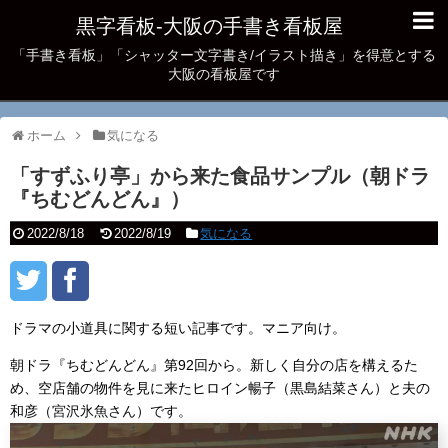
黒字看板‐大阪の手書き看板屋
「手書き看板」「シャッター文字書き/イラスト描き」を得意とする
大阪の看板屋です
ホーム
気になる
「すずふり亭」から来た食品サンプル（朝ドラ
『ちむどんどん』）
2022/8/18
2022/8/19
気になる
ドラマの小道具に関する短い記事です。マニア向け。
朝ドラ『ちむどんどん』第92回から。新しく自分の店を構えるた
め、空店舗の物件を見に来たヒロイン暢子（黒島結菜さん）と夫の
和彦（宮沢氷魚さん）です。