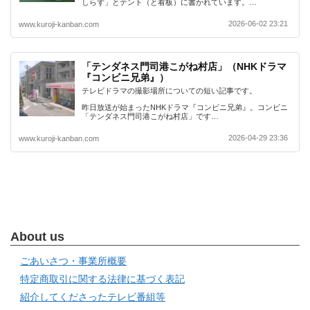
しらず」とテント（と看板）に書かれています。…
2026-06-02 23:21
www.kuroji-kanban.com
「テンダネス門司港こがね村店」（NHKドラマ
『コンビニ兄弟』）
テレビドラマの撮影場所についての短い記事です。
昨日放送が始まったNHKドラマ『コンビニ兄弟』。コンビニ
「テンダネス門司港こがね村店」です…
2026-04-29 23:36
www.kuroji-kanban.com
About us
ごあいさつ・事業所概要
特定商取引に関する法律に基づく表記
紹介してくださったテレビ番組等