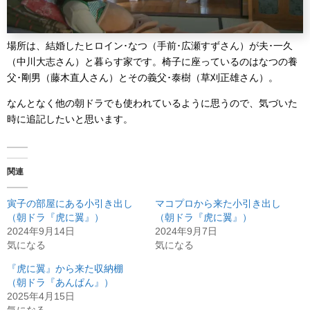
場所は、結婚したヒロイン･なつ（手前･広瀬すずさん）が夫･一久
（中川大志さん）と暮らす家です。椅子に座っているのはなつの養
父･剛男（藤木直人さん）とその義父･泰樹（草刈正雄さん）。
なんとなく他の朝ドラでも使われているように思うので、気づいた
時に追記したいと思います。
関連
寅子の部屋にある小引き出し
マコプロから来た小引き出し
（朝ドラ『虎に翼』）
（朝ドラ『虎に翼』）
2024年9月14日
2024年9月7日
気になる
気になる
『虎に翼』から来た収納棚
（朝ドラ『あんぱん』）
2025年4月15日