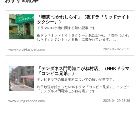
「喫茶 つかれしらず」（夜ドラ『ミッドナイト
タクシー』）
ドラマのロケ地に関する短い記事です。
夜ドラ『ミッドナイトタクシー』第2回から。「喫茶 つかれ
しらず」とテント（と看板）に書かれています。…
2026-06-02 23:21
www.kuroji-kanban.com
「テンダネス門司港こがね村店」（NHKドラマ
『コンビニ兄弟』）
テレビドラマの撮影場所についての短い記事です。
昨日放送が始まったNHKドラマ『コンビニ兄弟』。コンビニ
「テンダネス門司港こがね村店」です…
2026-04-29 23:36
www.kuroji-kanban.com