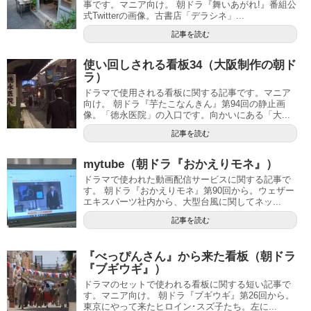
事です。マニア向け。 朝ドラ『舞いあがれ!』番組公
式Twitterの画像。古書店「デラシネ」...
記事を読む
使い回しされる看板34（大阪制作の朝ド
ラ）
ドラマで使用される看板に関する記事です。マニア
向け。 朝ドラ『芋たこなんきん』第94回の静止画
像。「徳永医院」の入口です。向かいにある「大...
記事を読む
mytube（朝ドラ『おかえりモネ』）
ドラマで使われた動画配信サービスに関する記事で
す。 朝ドラ『おかえりモネ』第90回から。ウェザー
エキスパーツ社内から、大型台風に関してネッ...
記事を読む
『べっぴんさん』から来た看板（朝ドラ
『ブギウギ』）
ドラマのセットで使われる看板に関する短い記事で
す。マニア向け。 朝ドラ『ブギウギ』第26回から。
東京にやって来たヒロイン･スズ子たち。左に...