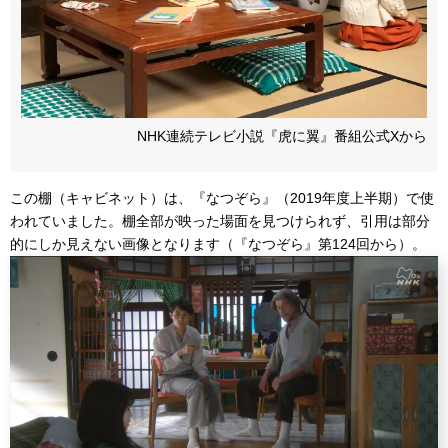
NHK連続テレビ小説『虎に翼』番組公式Xから
この棚（キャビネット）は、『なつぞら』（2019年度上半期）で使
われていました。棚全部が映った場面を見つけられず、引用は部分
的にしか見えない画像となります（『なつぞら』第124回から）。