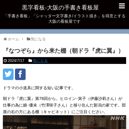
黒字看板‐大阪の手書き看板屋
「手書き看板」「シャッター文字書き/イラスト描き」を得意とする
大阪の看板屋です
ホーム
気になる
『なつぞら』から来た棚（朝ドラ『虎に翼』）
2024/7/17
気になる
ドラマの小道具に関する短い記事です。
朝ドラ『虎に翼』第78回から。ヒロイン･寅子（伊藤沙莉さん）が
仕事の為に娘･優未（竹澤咲子さん）と移り住んだ新潟の家です。部
屋の右の方にある棚（キャビネット）にご注目ください。