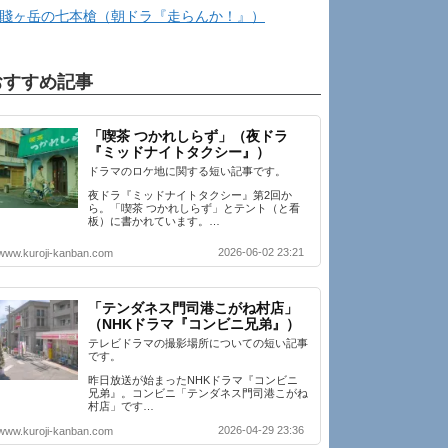
賤ヶ岳の七本槍（朝ドラ『走らんか！』）
おすすめ記事
「喫茶 つかれしらず」（夜ドラ
『ミッドナイトタクシー』）
ドラマのロケ地に関する短い記事です。
夜ドラ『ミッドナイトタクシー』第2回か
ら。「喫茶 つかれしらず」とテント（と看
板）に書かれています。…
2026-06-02 23:21
www.kuroji-kanban.com
「テンダネス門司港こがね村店」
（NHKドラマ『コンビニ兄弟』）
テレビドラマの撮影場所についての短い記事
です。
昨日放送が始まったNHKドラマ『コンビニ
兄弟』。コンビニ「テンダネス門司港こがね
村店」です…
2026-04-29 23:36
www.kuroji-kanban.com