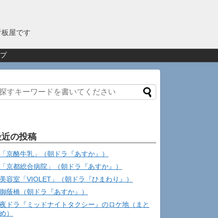
看板屋です
プ
最近の投稿
「京酪牛乳」（朝ドラ『あすか』）
「京都総合病院」（朝ドラ『あすか』）
美容室「VIOLET」（朝ドラ『ひまわり』）
御蔭橋（朝ドラ『あすか』）
夜ドラ『ミッドナイトタクシー』のロケ地（まと
め）