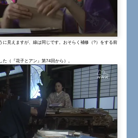
うに見えますが、線は同じです。おそらく補修（?）をする前
した（『花子とアン』第74回から）。