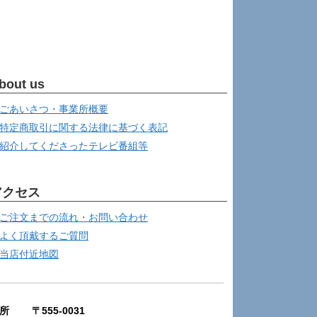
bout us
ごあいさつ・事業所概要
特定商取引に関する法律に基づく表記
紹介してくださったテレビ番組等
アクセス
ご注文までの流れ・お問い合わせ
よく頂戴するご質問
当店付近地図
所 〒555-0031