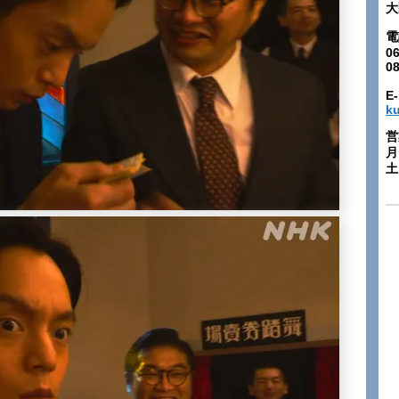
大
電
06
0
E-
k
営
月
土: