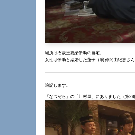
場所は石炭王嘉納伝助の自宅。
女性は伝助と結婚した蓮子（演:仲間由紀恵さ
追記します。
『なつぞら』の「川村屋」にありました（第28