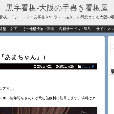
黒字看板‐大阪の手書き看板屋
看板」「シャッター文字書き/イラスト描き」を得意とする大阪の
外壁に文字
その他構造物・車輛
各種サービス・製品
サイトマッ
『あまちゃん』）
2023/7/21
2023/7/25
気になる
ニア向け。
・アキ（能年玲奈さん）が飲む缶飲料に注目します。場所はア