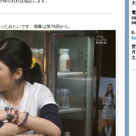
が得られれば追記します。
大
電
06
0
ったみたいです。画像は第76回から。
E-
k
営
月
土: