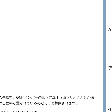
A
の缶飲料。GMTメンバーの宮下アユミ（山下リオさん）が徳
の缶飲料が置かれているのだろうと想像されます。
住