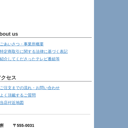
bout us
ごあいさつ・事業所概要
特定商取引に関する法律に基づく表記
紹介してくださったテレビ番組等
アクセス
ご注文までの流れ・お問い合わせ
よく頂戴するご質問
当店付近地図
所 〒555-0031