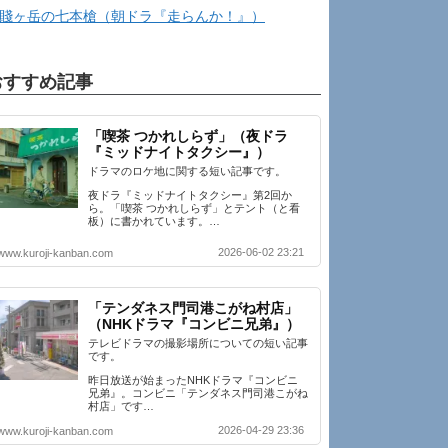
賤ヶ岳の七本槍（朝ドラ『走らんか！』）
おすすめ記事
「喫茶 つかれしらず」（夜ドラ
『ミッドナイトタクシー』）
ドラマのロケ地に関する短い記事です。
夜ドラ『ミッドナイトタクシー』第2回か
ら。「喫茶 つかれしらず」とテント（と看
板）に書かれています。…
2026-06-02 23:21
www.kuroji-kanban.com
「テンダネス門司港こがね村店」
（NHKドラマ『コンビニ兄弟』）
テレビドラマの撮影場所についての短い記事
です。
昨日放送が始まったNHKドラマ『コンビニ
兄弟』。コンビニ「テンダネス門司港こがね
村店」です…
2026-04-29 23:36
www.kuroji-kanban.com