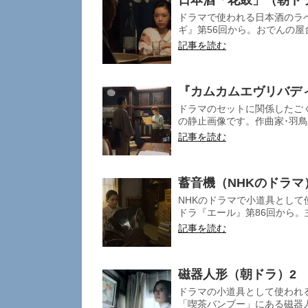
日本酒「花鼓」（朝ド
ドラマで使われる日本酒のラ
ギ』第56回から。おでんの屋台
記事を読む
『カムカムエヴリバデ
ドラマのセットに関係したごく
の静止画像です。作曲家･羽鳥
記事を読む
蓄音機（NHKのドラマ
NHKのドラマで小道具として
ドラ『エール』第86回から。
記事を読む
磁器人形（朝ドラ）2
ドラマの小道具として使われ
「喫茶バンブー」にある磁器人