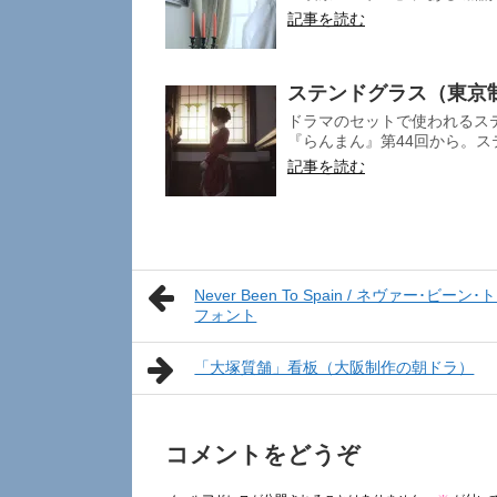
記事を読む
ステンドグラス（東京制
ドラマのセットで使われるス
『らんまん』第44回から。ステ
記事を読む
Never Been To Spain / ネヴァー･ビーン
フォント
「大塚質舗」看板（大阪制作の朝ドラ）
コメントをどうぞ