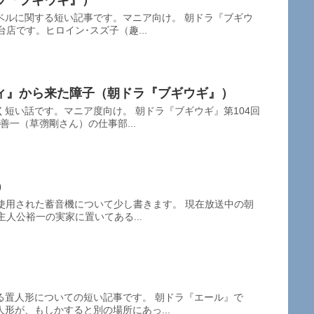
ラ『ブギウギ』）
ベルに関する短い記事です。マニア向け。 朝ドラ『ブギウ
店です。ヒロイン･スズ子（趣...
ィ』から来た障子（朝ドラ『ブギウギ』）
短い話です。マニア度向け。 朝ドラ『ブギウギ』第104回
善一（草彅剛さん）の仕事部...
）
使用された蓄音機について少し書きます。 現在放送中の朝
主人公裕一の実家に置いてある...
る置人形についての短い記事です。 朝ドラ『エール』で
形が、もしかすると別の場所にあっ...