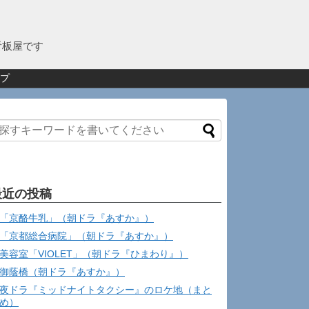
看板屋です
プ
最近の投稿
「京酪牛乳」（朝ドラ『あすか』）
「京都総合病院」（朝ドラ『あすか』）
美容室「VIOLET」（朝ドラ『ひまわり』）
御蔭橋（朝ドラ『あすか』）
夜ドラ『ミッドナイトタクシー』のロケ地（まと
め）