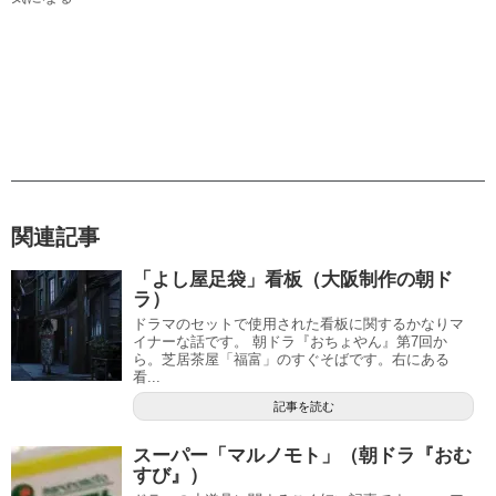
関連記事
「よし屋足袋」看板（大阪制作の朝ド
ラ）
ドラマのセットで使用された看板に関するかなりマ
イナーな話です。 朝ドラ『おちょやん』第7回か
ら。芝居茶屋「福富」のすぐそばです。右にある
看...
記事を読む
スーパー「マルノモト」（朝ドラ『おむ
すび』）