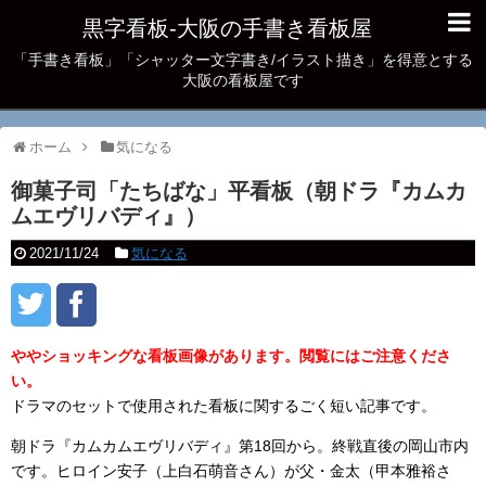
黒字看板‐大阪の手書き看板屋
「手書き看板」「シャッター文字書き/イラスト描き」を得意とする
大阪の看板屋です
ホーム
気になる
御菓子司「たちばな」平看板（朝ドラ『カムカ
ムエヴリバディ』）
2021/11/24
気になる
ややショッキングな看板画像があります。閲覧にはご注意くださ
い。
ドラマのセットで使用された看板に関するごく短い記事です。
朝ドラ『カムカムエヴリバディ』第18回から。終戦直後の岡山市内
です。ヒロイン安子（上白石萌音さん）が父・金太（甲本雅裕さ