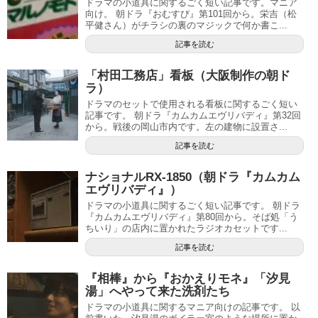
ドラマの小道具に関するごく短い記事です。マニア
向け。 朝ドラ『おむすび』第101回から。栄吉（松
平健さん）がチラシの裏のマジックで何か書こ...
記事を読む
「村田工務店」看板（大阪制作の朝ド
ラ）
ドラマのセットで使用される看板に関するごく短い
記事です。 朝ドラ『カムカムエヴリバディ』第32回
から。戦後の岡山市内です。左の建物に設置さ...
記事を読む
ナショナルRX-1850（朝ドラ『カムカム
エヴリバディ』）
ドラマの小道具に関するごく短い記事です。 朝ドラ
『カムカムエヴリバディ』第80回から。そば処「う
ちいり」の店内に置かれたラジオカセットです...
記事を読む
『相棒』から『おかえりモネ』「汐見
湯」へやって来た洗剤たち
ドラマの小道具に関するマニア向けの記事です。 以