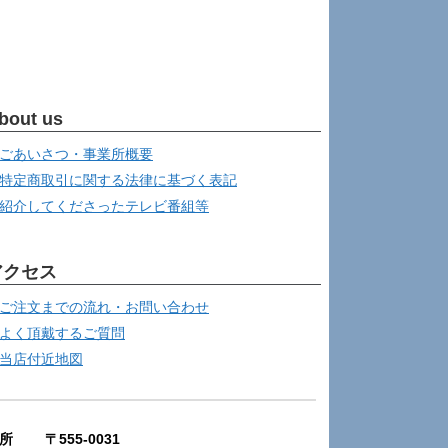
bout us
ごあいさつ・事業所概要
特定商取引に関する法律に基づく表記
紹介してくださったテレビ番組等
アクセス
ご注文までの流れ・お問い合わせ
よく頂戴するご質問
当店付近地図
所 〒555-0031