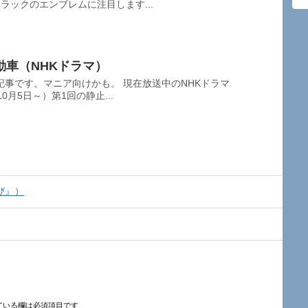
ラックのエンブレムに注目します...
動車（NHKドラマ）
事です。マニア向けかも。 現在放送中のNHKドラマ
10月5日～）第1回の静止...
び』）
ている欄は必須項目です