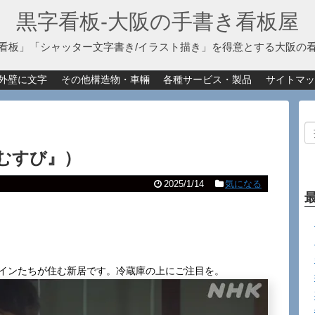
黒字看板‐大阪の手書き看板屋
看板」「シャッター文字書き/イラスト描き」を得意とする大阪の
外壁に文字
その他構造物・車輛
各種サービス・製品
サイトマッ
むすび』）
2025/1/14
気になる
ロインたちが住む新居です。冷蔵庫の上にご注目を。