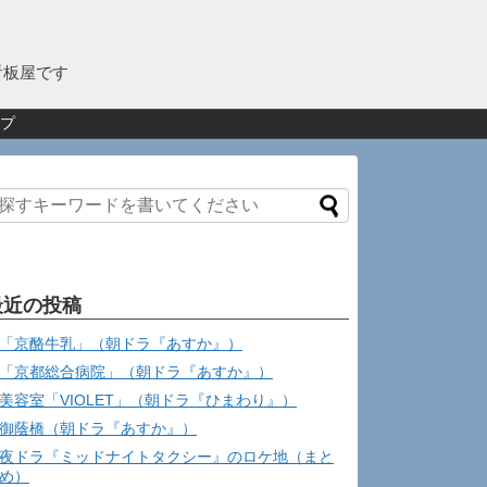
看板屋です
プ
最近の投稿
「京酪牛乳」（朝ドラ『あすか』）
「京都総合病院」（朝ドラ『あすか』）
美容室「VIOLET」（朝ドラ『ひまわり』）
御蔭橋（朝ドラ『あすか』）
夜ドラ『ミッドナイトタクシー』のロケ地（まと
め）