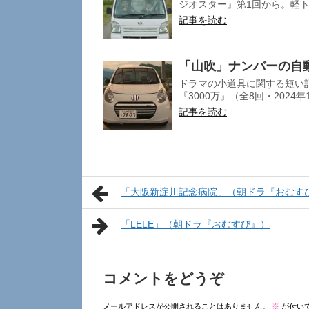
ジオスター』第1回から。軽ト
記事を読む
「山吹」ナンバーの自
ドラマの小道具に関する短い記
『3000万』（全8回・2024年
記事を読む
「大阪新淀川記念病院」（朝ドラ『おむす
「LELE」（朝ドラ『おむすび』）
コメントをどうぞ
メールアドレスが公開されることはありません。
※
が付い