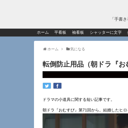
「手書き
ホーム
平看板
袖看板
シャッターに文字
ホーム
気になる
転倒防止用品（朝ドラ『お
ドラマの小道具に関する短い記事です。
朝ドラ『おむすび』第71回から。結婚したヒ