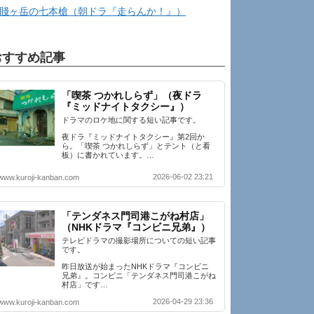
賤ヶ岳の七本槍（朝ドラ『走らんか！』）
おすすめ記事
「喫茶 つかれしらず」（夜ドラ
『ミッドナイトタクシー』）
ドラマのロケ地に関する短い記事です。
夜ドラ『ミッドナイトタクシー』第2回か
ら。「喫茶 つかれしらず」とテント（と看
板）に書かれています。…
2026-06-02 23:21
www.kuroji-kanban.com
「テンダネス門司港こがね村店」
（NHKドラマ『コンビニ兄弟』）
テレビドラマの撮影場所についての短い記事
です。
昨日放送が始まったNHKドラマ『コンビニ
兄弟』。コンビニ「テンダネス門司港こがね
村店」です…
2026-04-29 23:36
www.kuroji-kanban.com