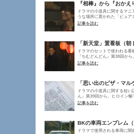
『相棒』から『おかえ
ドラマの小道具に関するマニ
うな場所に置かれた「ピュアネク
記事を読む
「新天堂」置看板（朝
ドラマのセットで使われる看
『ちむどんどん』第38回から
記事を読む
「思い出のピザ・マル
ドラマの小道具に関する短い
ん』第39回から。ヒロイン暢
記事を読む
BKの車両エンブレム
ドラマで使用される車両に関