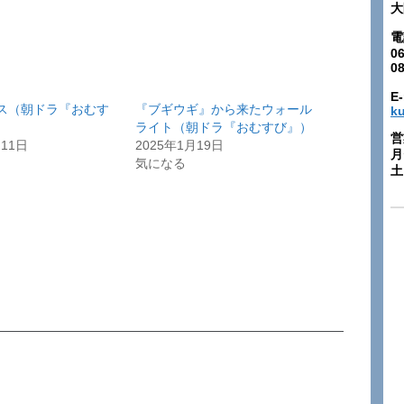
大
電
06
0
E-
ス（朝ドラ『おむす
『ブギウギ』から来たウォール
k
ライト（朝ドラ『おむすび』）
営
月11日
2025年1月19日
月
気になる
土: