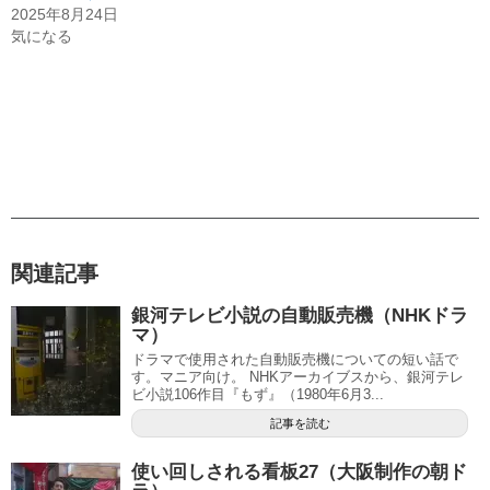
2025年8月24日
気になる
関連記事
銀河テレビ小説の自動販売機（NHKドラ
マ）
ドラマで使用された自動販売機についての短い話で
す。マニア向け。 NHKアーカイブスから、銀河テレ
ビ小説106作目『もず』（1980年6月3...
記事を読む
使い回しされる看板27（大阪制作の朝ド