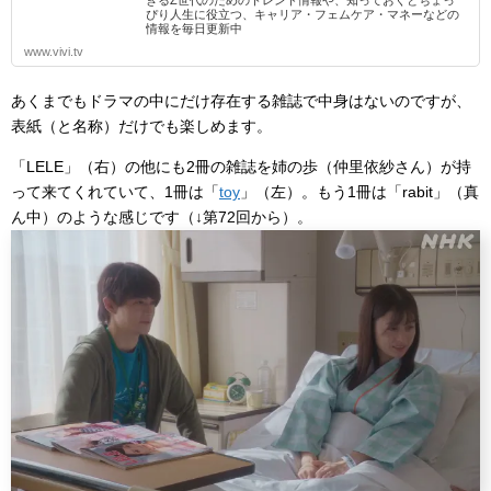
ぴり人生に役立つ、キャリア・フェムケア・マネーなどの
情報を毎日更新中
www.vivi.tv
あくまでもドラマの中にだけ存在する雑誌で中身はないのですが、
表紙（と名称）だけでも楽しめます。
「
LELE
」（右）の他にも2冊の雑誌を姉の歩（仲里依紗さん）が持
って来てくれていて、1冊は「
toy
」（左）。もう1冊は「rabit」（真
ん中）のような感じです（↓第72回から）。