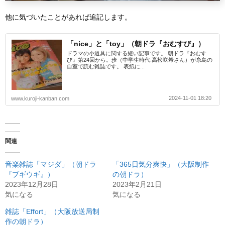
他に気づいたことがあれば追記します。
「nice」と「toy」（朝ドラ『おむすび』）
ドラマの小道具に関する短い記事です。 朝ドラ『おむす
び』第24回から。歩（中学生時代:高松咲希さん）が糸島の
自室で読む雑誌です。 表紙に...
2024-11-01 18:20
www.kuroji-kanban.com
関連
音楽雑誌「マジダ」（朝ドラ
「365日気分爽快」（大阪制作
『ブギウギ』）
の朝ドラ）
2023年12月28日
2023年2月21日
気になる
気になる
雑誌「Effort」（大阪放送局制
作の朝ドラ）