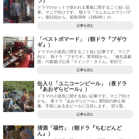
ラ）
ドラマのセットで使われる看板に関するごく短い記
事。マニア向けです。 朝ドラ『カムカムエヴリバデ
ィ』第61回から。昭和39年（1964年）の...
記事を読む
「ベストポマード」（朝ドラ『ブギウ
ギ』）
ドラマの小道具に関するごく短い記事です。マニア
向け。 朝ドラ『ブギウギ』第30回から。「梅丸楽劇
団」の旗揚げ公演『スイング・タイム』初日で...
記事を読む
缶入り「ユニコーンビール」（夜ドラ
『あおぞらビール』）
ドラマの小道具に関する短い記事です。マニア向け
かも。 夜ドラ『あおぞらビール』第5回の静止画
像。手前にある缶ビールに注目します。 切り取...
記事を読む
清酒「福竹」（朝ドラ『ちむどんど
ん』）