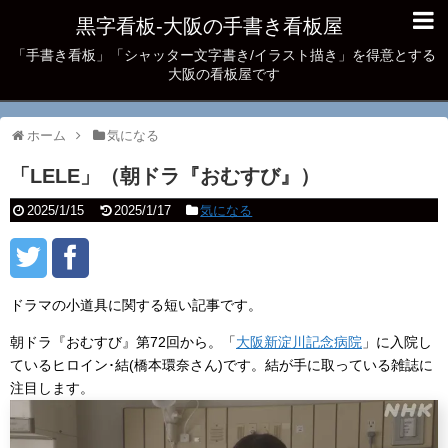
黒字看板‐大阪の手書き看板屋
「手書き看板」「シャッター文字書き/イラスト描き」を得意とする
大阪の看板屋です
ホーム
気になる
「LELE」（朝ドラ『おむすび』）
2025/1/15
2025/1/17
気になる
ドラマの小道具に関する短い記事です。
朝ドラ『おむすび』第72回から。「
大阪新淀川記念病院
」に入院し
ているヒロイン･結(橋本環奈さん)です。結が手に取っている雑誌に
注目します。