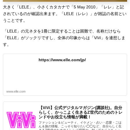
大きく「LELE」、小さくカタカナで「5 May 2010」「レレ」と記
されているのが確認出来ます。「LELE（レレ）」が雑誌の名前とい
うことです。
「
LELE
」の元ネタを1冊に限定することは困難で、名称だけなら
「ELLE」がソックリですし、全体の印象からは「ViVi」を連想しま
す。
https://www.elle.com/jp/
www.elle.com
【ViVi】公式デジタルマガジン(講談社)。自分
らしく、かっこよく生きるZ世代のためのトレ
ンドやお役立ち情報が満載！
ファッション＆ビューティ、イケメン・占い・恋愛・ごは
ん＆旅の情報、こっそり知りたい◯◯など、自分らしく生
きるZ世代のためのトレンド情報や、知っておくとちょっ