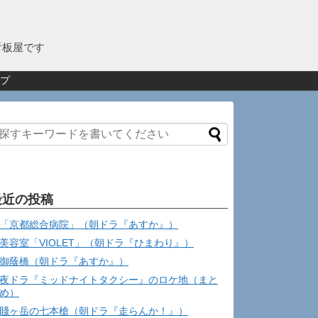
看板屋です
プ
最近の投稿
「京都総合病院」（朝ドラ『あすか』）
美容室「VIOLET」（朝ドラ『ひまわり』）
御蔭橋（朝ドラ『あすか』）
夜ドラ『ミッドナイトタクシー』のロケ地（まと
め）
賤ヶ岳の七本槍（朝ドラ『走らんか！』）