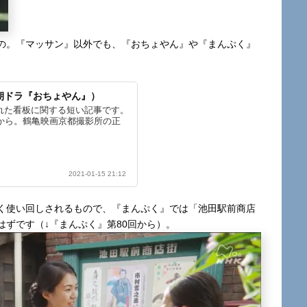
の。『マッサン』以外でも、『おちょやん』や『まんぷく』
。
朝ドラ『おちょやん』）
れた看板に関する短い記事です。
から。鶴亀映画京都撮影所の正
2021-01-15 21:12
く使い回しされるもので、『まんぷく』では「池田駅前商店
ずです（↓『まんぷく』第80回から）。