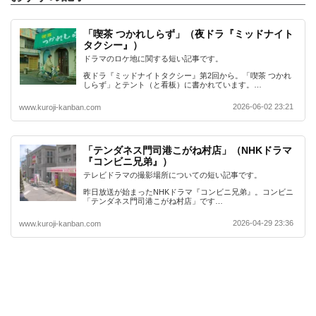
「喫茶 つかれしらず」（夜ドラ『ミッドナイト
タクシー』）
ドラマのロケ地に関する短い記事です。
夜ドラ『ミッドナイトタクシー』第2回から。「喫茶 つかれ
しらず」とテント（と看板）に書かれています。…
2026-06-02 23:21
www.kuroji-kanban.com
「テンダネス門司港こがね村店」（NHKドラマ
『コンビニ兄弟』）
テレビドラマの撮影場所についての短い記事です。
昨日放送が始まったNHKドラマ『コンビニ兄弟』。コンビニ
「テンダネス門司港こがね村店」です…
2026-04-29 23:36
www.kuroji-kanban.com