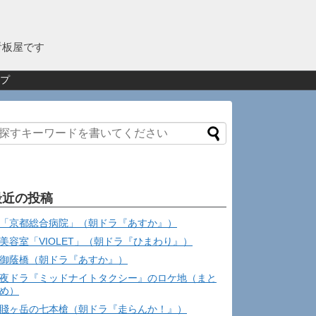
看板屋です
プ
最近の投稿
「京都総合病院」（朝ドラ『あすか』）
美容室「VIOLET」（朝ドラ『ひまわり』）
御蔭橋（朝ドラ『あすか』）
夜ドラ『ミッドナイトタクシー』のロケ地（まと
め）
賤ヶ岳の七本槍（朝ドラ『走らんか！』）