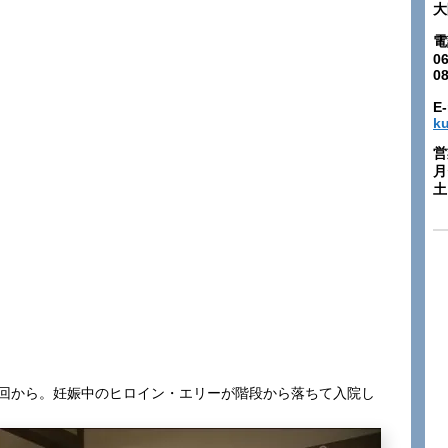
大
電
06
0
E-
k
営
月
土:
6回から。妊娠中のヒロイン・エリーが階段から落ちて入院し