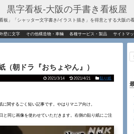
黒字看板‐大阪の手書き看板屋
看板」「シャッター文字書き/イラスト描き」を得意とする大阪の
外壁に文字
その他構造物・車輛
各種サービス・製品
サイトマッ
紙（朝ドラ『おちょやん』）
2021/3/14
2021/4/21
貼り紙
紙に関するごく短い記事です。やはりマニア向け。
昨日と同じ画像を使わせていただきます。右側の貼り紙にご注