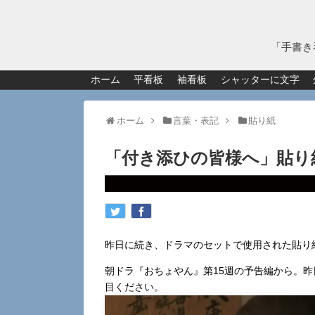
「手書き
ホーム
平看板
袖看板
シャッターに文字
ホーム
言葉・表記
貼り紙
「付き添ひの皆様へ」貼り
昨日に続き、ドラマのセットで使用された貼り
朝ドラ『おちょやん』第15週の予告編から。
目ください。