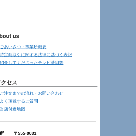
bout us
ごあいさつ・事業所概要
特定商取引に関する法律に基づく表記
紹介してくださったテレビ番組等
アクセス
ご注文までの流れ・お問い合わせ
よく頂戴するご質問
当店付近地図
所 〒555-0031