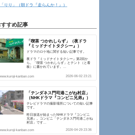
「りり」（朝ドラ『走らんか！』）
おすすめ記事
「喫茶 つかれしらず」（夜ドラ
『ミッドナイトタクシー』）
ドラマのロケ地に関する短い記事です。
夜ドラ『ミッドナイトタクシー』第2回か
ら。「喫茶 つかれしらず」とテント（と看
板）に書かれています。…
2026-06-02 23:21
www.kuroji-kanban.com
「テンダネス門司港こがね村店」
（NHKドラマ『コンビニ兄弟』）
テレビドラマの撮影場所についての短い記事
です。
昨日放送が始まったNHKドラマ『コンビニ
兄弟』。コンビニ「テンダネス門司港こがね
村店」です…
2026-04-29 23:36
www.kuroji-kanban.com