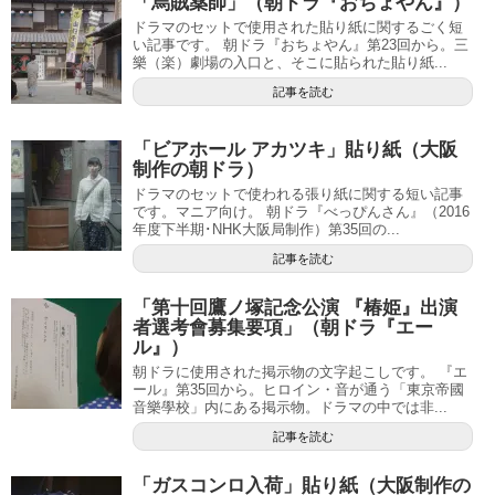
「烏賊薬師」（朝ドラ『おちょやん』）
ドラマのセットで使用された貼り紙に関するごく短
い記事です。 朝ドラ『おちょやん』第23回から。三
樂（楽）劇場の入口と、そこに貼られた貼り紙...
記事を読む
「ビアホール アカツキ」貼り紙（大阪
制作の朝ドラ）
ドラマのセットで使われる張り紙に関する短い記事
です。マニア向け。 朝ドラ『べっぴんさん』（2016
年度下半期･NHK大阪局制作）第35回の...
記事を読む
「第十回鷹ノ塚記念公演 『椿姫』出演
者選考會募集要項」（朝ドラ『エー
ル』）
朝ドラに使用された掲示物の文字起こしです。 『エ
ール』第35回から。ヒロイン・音が通う「東京帝國
音樂學校」内にある掲示物。ドラマの中では非...
記事を読む
「ガスコンロ入荷」貼り紙（大阪制作の