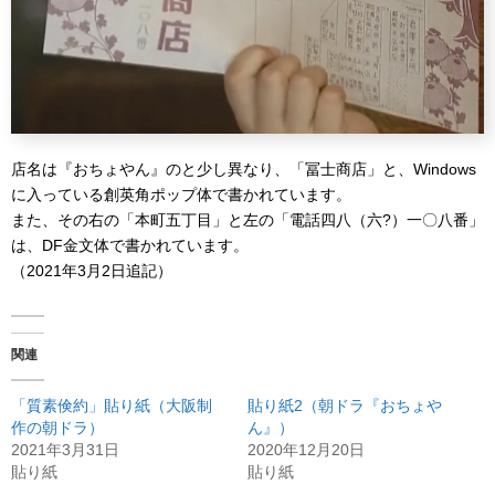
店名は『おちょやん』のと少し異なり、「冨士商店」と、Windows
に入っている創英角ポップ体で書かれています。
また、その右の「本町五丁目」と左の「電話四八（六?）一〇八番」
は、DF金文体で書かれています。
（2021年3月2日追記）
関連
「質素倹約」貼り紙（大阪制
貼り紙2（朝ドラ『おちょや
作の朝ドラ）
ん』）
2021年3月31日
2020年12月20日
貼り紙
貼り紙