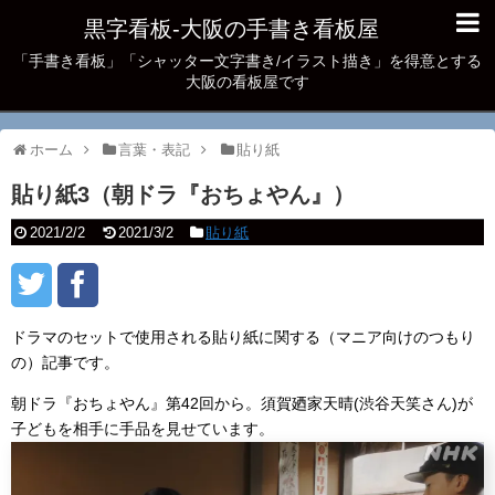
黒字看板‐大阪の手書き看板屋
「手書き看板」「シャッター文字書き/イラスト描き」を得意とする
大阪の看板屋です
ホーム
言葉・表記
貼り紙
貼り紙3（朝ドラ『おちょやん』）
2021/2/2
2021/3/2
貼り紙
ドラマのセットで使用される貼り紙に関する（マニア向けのつもり
の）記事です。
朝ドラ『おちょやん』第42回から。須賀廼家天晴(渋谷天笑さん)が
子どもを相手に手品を見せています。