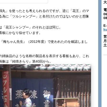
大
電
鶴丸」を使ったとも考えられるのですが、逆に「花王」のマ
06
る為に「ツルシャンプー」と名付けたのではないのかと想像
0
E-
は「花王シャンプー」のそれとほぼ同じ。
k
看板にかなり似せています。
営
月
や『梅ちゃん先生』（2012年度）で使われたのを確認しまし
土:
の姉妹品のような名称の製品名を表示する看板もあり、これ
画像は『純情きらり』第40回から。