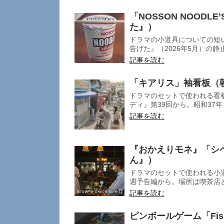
「NOSSON NOODL
た』）
ドラマの小道具についての短い
告げた』（2026年5月）の静
記事を読む
「キアリス」袖看板（
ドラマのセットで使われる看
ディ』第39回から。昭和37年（
記事を読む
『おかえりモネ』「シ
ん』）
ドラマのセットで使われる小道
週予告編から。場所は喫茶店と
記事を読む
ピンボールゲーム「Fis