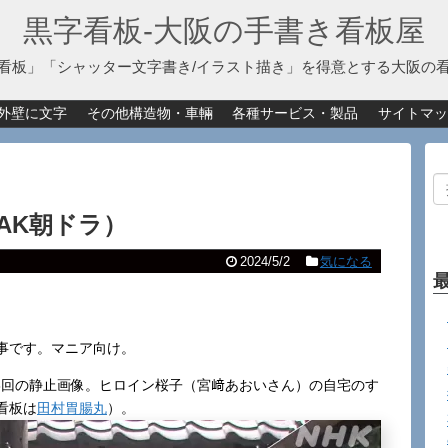
黒字看板‐大阪の手書き看板屋
看板」「シャッター文字書き/イラスト描き」を得意とする大阪の
外壁に文字
その他構造物・車輛
各種サービス・製品
サイトマッ
AK朝ドラ）
2024/5/2
気になる
事です。マニア向け。
58回の静止画像。ヒロイン桜子（宮﨑あおいさん）の自宅のす
看板は
田村胃腸丸
）。