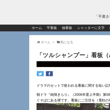
「手書き
ホーム
平看板
袖看板
シャッターに文字
ホーム
気になる
「ツルシャンプー」看板（
ドラマのセットで使われる看板に関する短い記
朝ドラ『純情きらり』（2006年度上半期）第
ぐそばにある塀です。看板にご注目を（電柱の