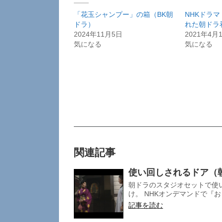
「花玉シャンプー」の箱（BK朝
NHKドラ
ドラ）
れた朝ドラ
2024年11月5日
2021年4月
気になる
気になる
関連記事
使い回しされるドア（
朝ドラのスタジオセットで使
け。 NHKオンデマンドで『お
記事を読む