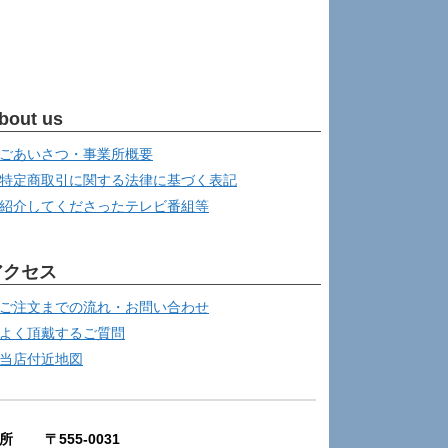
bout us
ごあいさつ・事業所概要
特定商取引に関する法律に基づく表記
紹介してくださったテレビ番組等
アクセス
ご注文までの流れ・お問い合わせ
よく頂戴するご質問
当店付近地図
所 〒555-0031