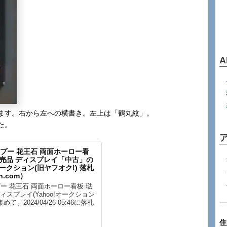
A
ます。右から左への横書き。左上は「鶴丸紋」。
た。
プー 花王石 両面ホーロー看
 非売品 ディスプレイ「中古」の
ークション(旧ヤフオク!) 落札
n.com）
ー 花王石 両面ホーロー看板 琺
ディスプレイ(Yahoo!オークション
て、2024/04/26 05:46に落札
住