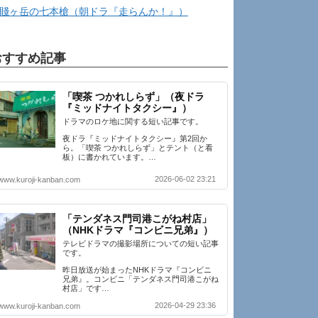
賤ヶ岳の七本槍（朝ドラ『走らんか！』）
おすすめ記事
「喫茶 つかれしらず」（夜ドラ
『ミッドナイトタクシー』）
ドラマのロケ地に関する短い記事です。
夜ドラ『ミッドナイトタクシー』第2回か
ら。「喫茶 つかれしらず」とテント（と看
板）に書かれています。…
2026-06-02 23:21
www.kuroji-kanban.com
「テンダネス門司港こがね村店」
（NHKドラマ『コンビニ兄弟』）
テレビドラマの撮影場所についての短い記事
です。
昨日放送が始まったNHKドラマ『コンビニ
兄弟』。コンビニ「テンダネス門司港こがね
村店」です…
2026-04-29 23:36
www.kuroji-kanban.com