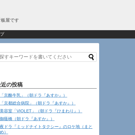
看板屋です
プ
最近の投稿
「京酪牛乳」（朝ドラ『あすか』）
「京都総合病院」（朝ドラ『あすか』）
美容室「VIOLET」（朝ドラ『ひまわり』）
御蔭橋（朝ドラ『あすか』）
夜ドラ『ミッドナイトタクシー』のロケ地（まと
め）