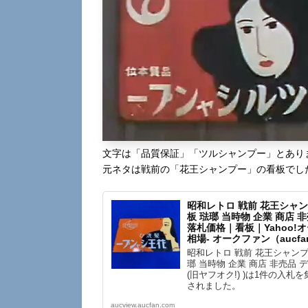
文字は「品質保証」「ツルシャンプー」とあり
元ネタは戦前の「花王シャンプー」の看板でし
昭和レトロ 戦前 花王シャン
板 琺瑯 当時物 企業 商店
落札価格｜看板｜Yahoo!オ
相場- オークファン（aucfa
昭和レトロ 戦前 花王シャンプ
瑯 当時物 企業 商店 非売品 
(旧ヤフオク!) )は1件の入札を集め
されました。
aucview.aucfan.com