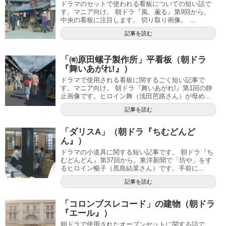
ドラマのセットで使われる看板についての短い話で
す。マニア向け。 朝ドラ『風、薫る』第9回から。
中央の看板に注目します。 切り取り画像。 ...
記事を読む
「㈲原田螺子製作所」平看板（朝ドラ
『舞いあがれ!』）
ドラマで使用される看板に関するごく短い記事で
す。マニア向け。 朝ドラ『舞いあがれ!』第1回の静
止画像です。ヒロイン舞（浅田芭路さん）が母め...
記事を読む
「ダリスA」（朝ドラ『ちむどんど
ん』）
ドラマの小道具に関する短い記事です。 朝ドラ『ち
むどんどん』第37回から。東洋新聞で「坊や」をす
るヒロイン暢子（黒島結菜さん）です。手前に...
記事を読む
「コロンブスレコード」の建物（朝ドラ
『エール』）
朝ドラで使用されたオープンセットに関する話で