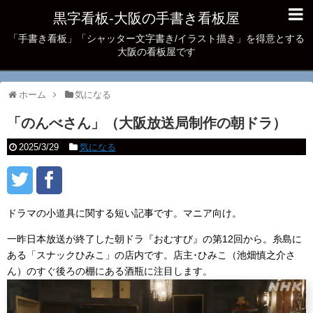
黒字看板‐大阪の手書き看板屋
「手書き看板」「シャッター文字書き/イラスト描き」を得意とする
大阪の看板屋です
ホーム
気になる
「のんべさん」（大阪放送局制作の朝ドラ）
2025/3/29
気になる
ドラマの小道具に関する短い記事です。マニア向け。
一昨日本放送が終了した朝ドラ『おむすび』の第12回から。糸島に
ある「スナックひみこ」の店内です。店主･ひみこ（池畑慎之介さ
ん）のすぐ後ろの棚にある酒瓶に注目します。