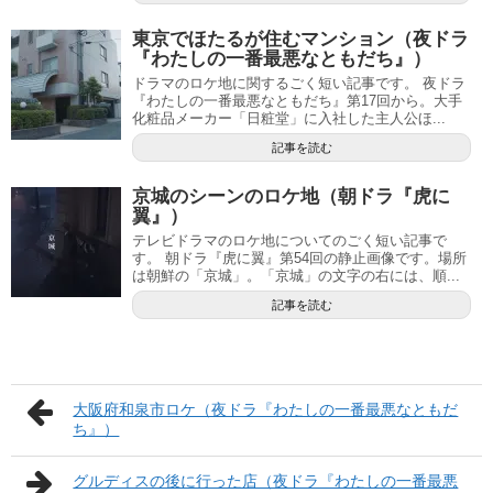
東京でほたるが住むマンション（夜ドラ
『わたしの一番最悪なともだち』）
ドラマのロケ地に関するごく短い記事です。 夜ドラ
『わたしの一番最悪なともだち』第17回から。大手
化粧品メーカー「日粧堂」に入社した主人公ほ...
記事を読む
京城のシーンのロケ地（朝ドラ『虎に
翼』）
テレビドラマのロケ地についてのごく短い記事で
す。 朝ドラ『虎に翼』第54回の静止画像です。場所
は朝鮮の「京城」。「京城」の文字の右には、順...
記事を読む
大阪府和泉市ロケ（夜ドラ『わたしの一番最悪なともだ
ち』）
グルディスの後に行った店（夜ドラ『わたしの一番最悪