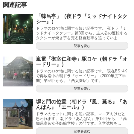
関連記事
「韓昌亭」（夜ドラ『ミッドナイトタク
シー』）
ドラマのロケ地に関する短い記事です。 夜ドラ『ミ
ッドナイトタクシー』第3回から。主人公の運転する
タクシーが焼き芋を売る軽自動車を追っていま...
記事を読む
嵐電「御室仁和寺」駅ロケ（朝ドラ『オ
ードリー』）
ドラマのロケ地に関する短い記事です。 現在BS･4K
で再放送中の朝ドラ『オードリー』（2000年度下半
期）第54回から。「西太秦駅」です。...
記事を読む
塀と門の位置（朝ドラ『風、薫る』『あ
んぱん』『エール』）
ドラマのセットに関する短い記事。マニア向けだと
思われます。 朝ドラ『あんぱん』第18回から。「高
知県高智女子師範学校」の門です。入学試験を...
記事を読む