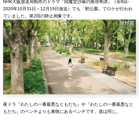
NHK大阪放送局制作のドラマ『閻魔堂沙羅の推理奇譚』（全8回･
2020年10月31日～12月19日放送）でも「靭公園」でロケが行われ
ていました。第2回の静止画像です。
夜ドラ『わたしの一番最悪なともだち』や『わたしの一番最悪なと
もだち』のベンチよりも東側にあるベンチです。道は同じ。