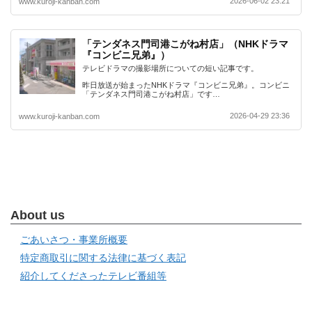
2026-06-02 23:21
www.kuroji-kanban.com
「テンダネス門司港こがね村店」（NHKドラマ
『コンビニ兄弟』）
テレビドラマの撮影場所についての短い記事です。
昨日放送が始まったNHKドラマ『コンビニ兄弟』。コンビニ
「テンダネス門司港こがね村店」です…
2026-04-29 23:36
www.kuroji-kanban.com
About us
ごあいさつ・事業所概要
特定商取引に関する法律に基づく表記
紹介してくださったテレビ番組等