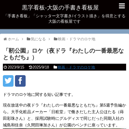
黒字看板‐大阪の手書き看板屋
「手書き看板」「シャッター文字書き/イラスト描き」を得意とする
大阪の看板屋です
ホーム
気になる
映画・ドラマのロケ地
「靭公園」ロケ（夜ドラ『わたしの一番最悪な
ともだち』）
2023/9/15
2025/9/18
映画・ドラマのロケ地
ドラマのロケ地に関する短い記事です。
現在放送中の夜ドラ『わたしの一番最悪なともだち』第5週予告編か
ら。大手化粧品メーカー「日粧堂」で働きだした主人公ほたる（蒔
田彩珠さん）と、採用試験時にグルディスで同じだった同期入社の
城島和佳奈（久間田琳加さん）が公園のベンチに座っています。