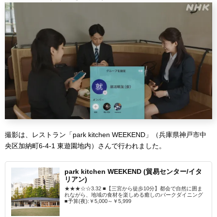
撮影は、レストラン「park kitchen WEEKEND」（兵庫県神戸市中
央区加納町6-4-1 東遊園地内）さんで行われました。
park kitchen WEEKEND (貿易センター/イタ
リアン)
★★★☆☆3.32 ■【三宮から徒歩10分】都会で自然に囲ま
れながら、地域の食材を楽しめる癒しのパークダイニング
■予算(夜):￥5,000～￥5,999