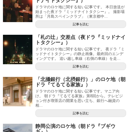
ドナイトタクシー』）
ドラマのロケ地に関する短い記事です。 本日放送が
始まった夜ドラ『ミッドナイトタクシー』。 撮影場
所は「月島スペインクラブ」（東京都中...
記事を読む
「札の辻」交差点（夜ドラ『ミッドナイ
トタクシー』）
ドラマのロケ地に関する短い記事です。 夜ドラ『ミ
ッドナイトタクシー』の静止画像。最終回のエンデ
ィングです。 追い越し車線（右側の車線）を走...
記事を読む
「北攝銀行（北摂銀行）」のロケ地（朝
ドラ『てるてる家族』）
ドラマのロケ地に関する短い記事です。マニア向
け。 朝ドラ『てるてる家族』第8回から。テレビジ
ョン付き喫茶店の開業を思い立ち、銀行へ融資の
相...
記事を読む
静岡公演のロケ地（朝ドラ『ブギウ
ギ』）