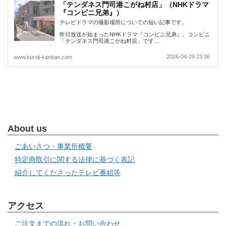
「テンダネス門司港こがね村店」（NHKドラマ
『コンビニ兄弟』）
テレビドラマの撮影場所についての短い記事です。
昨日放送が始まったNHKドラマ『コンビニ兄弟』。コンビニ
「テンダネス門司港こがね村店」です…
2026-04-29 23:36
www.kuroji-kanban.com
About us
ごあいさつ・事業所概要
特定商取引に関する法律に基づく表記
紹介してくださったテレビ番組等
アクセス
ご注文までの流れ・お問い合わせ