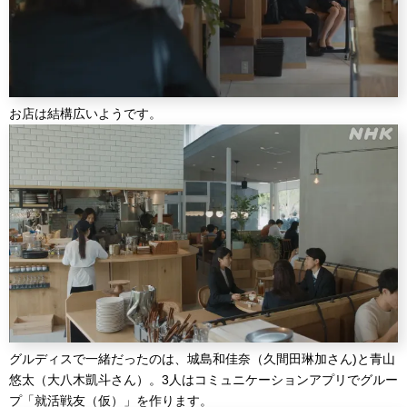
お店は結構広いようです。
グルディスで一緒だったのは、城島和佳奈（久間田琳加さん)と青山
悠太（大八木凱斗さん）。3人はコミュニケーションアプリでグルー
プ「就活戦友（仮）」を作ります。