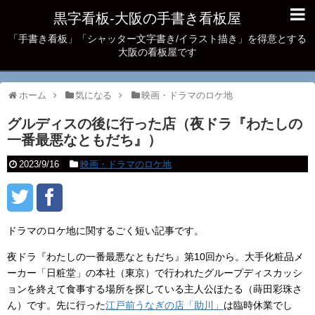
黒字看板‐大阪の手書き看板屋
「手書き看板」「シャッター文字書き/イラスト描き」を得意とする
大阪の看板屋です
ホーム
気になる
映画・ドラマのロケ地
グルディスの後に行った店（夜ドラ『わたしの
一番最悪なともだち』）
2023/9/16
映画・ドラマのロケ地
ドラマのロケ地に関するごく短い記事です。
夜ドラ『わたしの一番最悪なともだち』第10回から。大手化粧品メ
ーカー「日粧堂」の本社（東京）で行われたグループディスカッシ
ョンを終えて食事する場所を探している主人公ほたる（蒔田彩珠さ
ん）です。先に行った
江戸前うなぎの店「助川」
は臨時休業でし