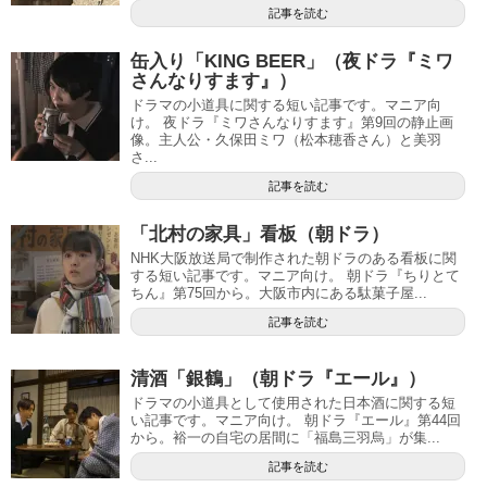
記事を読む
缶入り「KING BEER」（夜ドラ『ミワ
さんなりすます』）
ドラマの小道具に関する短い記事です。マニア向
け。 夜ドラ『ミワさんなりすます』第9回の静止画
像。主人公・久保田ミワ（松本穂香さん）と美羽
さ...
記事を読む
「北村の家具」看板（朝ドラ）
NHK大阪放送局で制作された朝ドラのある看板に関
する短い記事です。マニア向け。 朝ドラ『ちりとて
ちん』第75回から。大阪市内にある駄菓子屋...
記事を読む
清酒「銀鶴」（朝ドラ『エール』）
ドラマの小道具として使用された日本酒に関する短
い記事です。マニア向け。 朝ドラ『エール』第44回
から。裕一の自宅の居間に「福島三羽烏」が集...
記事を読む