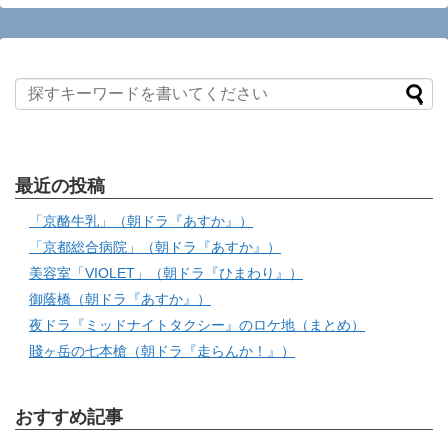
最近の投稿
「京酪牛乳」（朝ドラ『あすか』）
「京都総合病院」（朝ドラ『あすか』）
美容室「VIOLET」（朝ドラ『ひまわり』）
御蔭橋（朝ドラ『あすか』）
夜ドラ『ミッドナイトタクシー』のロケ地（まとめ）
賤ヶ岳の七本槍（朝ドラ『走らんか！』）
おすすめ記事