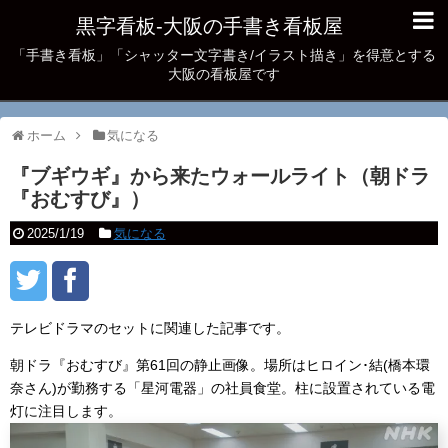
黒字看板‐大阪の手書き看板屋
「手書き看板」「シャッター文字書き/イラスト描き」を得意とする
大阪の看板屋です
ホーム
気になる
『ブギウギ』から来たウォールライト（朝ドラ
『おむすび』）
2025/1/19
気になる
テレビドラマのセットに関連した記事です。
朝ドラ『おむすび』第61回の静止画像。場所はヒロイン･結(橋本環
奈さん)が勤務する「星河電器」の社員食堂。柱に設置されている電
灯に注目します。