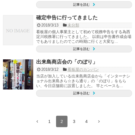
記事を読む
確定申告に行ってきました
2018/3/13
未分類
看板屋の個人事業主として初めて税務申告をする為西
淀川税務署に行ってきました。 以前は申告書作成会場
でもありましたのでこの時期に行くと大変な...
記事を読む
出来島商店会の「のぼり」
2018/3/12
看板屋のカンバン
当店が加入している出来島商店会から「インターナシ
ョナル出来島きら☆きら通り」の「のぼり」をもら
い、今日店舗前に設置しました。 竿とベースも...
記事を読む
1
2
3
4