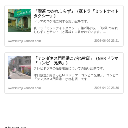
「喫茶 つかれしらず」（夜ドラ『ミッドナイト
タクシー』）
ドラマのロケ地に関する短い記事です。
夜ドラ『ミッドナイトタクシー』第2回から。「喫茶 つかれ
しらず」とテント（と看板）に書かれています。…
2026-06-02 23:21
www.kuroji-kanban.com
「テンダネス門司港こがね村店」（NHKドラマ
『コンビニ兄弟』）
テレビドラマの撮影場所についての短い記事です。
昨日放送が始まったNHKドラマ『コンビニ兄弟』。コンビニ
「テンダネス門司港こがね村店」です…
2026-04-29 23:36
www.kuroji-kanban.com