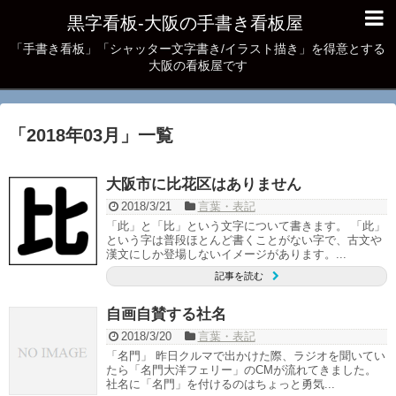
黒字看板‐大阪の手書き看板屋
「手書き看板」「シャッター文字書き/イラスト描き」を得意とする
大阪の看板屋です
「
2018年03月
」
一覧
大阪市に比花区はありません
2018/3/21
言葉・表記
「此」と「比」という文字について書きます。 「此」
という字は普段ほとんど書くことがない字で、古文や
漢文にしか登場しないイメージがあります。...
記事を読む
自画自賛する社名
2018/3/20
言葉・表記
「名門」 昨日クルマで出かけた際、ラジオを聞いてい
たら「名門大洋フェリー」のCMが流れてきました。
社名に「名門」を付けるのはちょっと勇気...