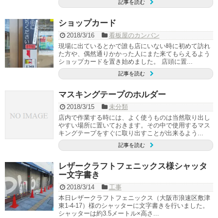
記事を読む
ショップカード
2018/3/16
看板屋のカンバン
現場に出ているとかで誰も店にいない時に初めて訪れ
た方や、偶然通りかかった人にまた来てもらえるよう
ショップカードを置き始めました。 店頭に置...
記事を読む
マスキングテープのホルダー
2018/3/15
未分類
店内で作業する時には、よく使うものは当然取り出し
やすい場所に置いておきます。その中で使用するマス
キングテープをすぐに取り出すことが出来るよう...
記事を読む
レザークラフトフェニックス様シャッタ
ー文字書き
2018/3/14
工事
本日レザークラフトフェニックス（大阪市浪速区敷津
東1-4-17）様のシャッターに文字書きを行いました。
シャッターは約3.5メートル×高さ...