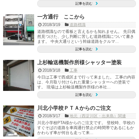
記事を読む
一方通行 ここから
2018/3/19
道路標識
道路標識なので看板と言えるかも知れません。 先日偶
然見つけた、少し判断に苦しむ道路標識について書き
ます。 中央大通りという幹線道路をクルマ...
記事を読む
上杉輸送機製作所様シャッター塗装
2018/3/18
工事
今日は工事で西成区まで行って来ました。 工事の内容
は、今月取リ付けられた重量シャッターへの塗装で
す。 現場は上杉輸送機製作所様の本社...
記事を読む
川北小学校ＰＴＡからのご注文
2018/3/17
地元（西淀川区・出来島）関連
川北小学校PTA様からのご注文です。 登校時、学校の
すぐそばの道路を車両通行禁止の時間帯であるにもか
かわらず車が何台も走って来...